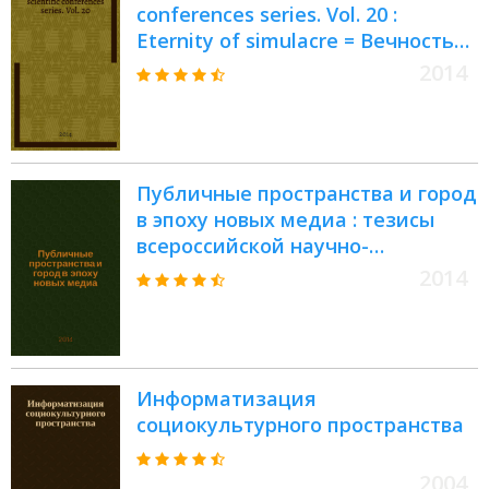
conferences series. Vol. 20 :
Eternity of simulacre = Вечность
симулякров.
2014
Публичные пространства и город
в эпоху новых медиа : тезисы
всероссийской научно-
практической конференции
2014
вторые Нижневолжские чтения ,
29-30 мая 2014 г
Информатизация
социокультурного пространства
2004