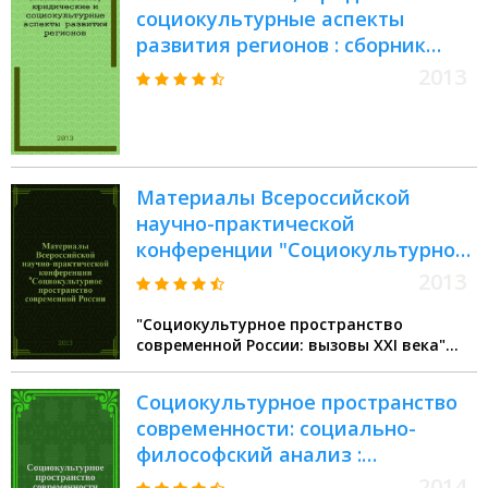
социокультурные аспекты
развития регионов : сборник
научных трудов : материалы VIII
2013
Тематической и IV
Международной конференции
Материалы Всероссийской
научно-практической
конференции "Социокультурное
пространство современной
2013
России: вызовы XXI века", [30
"Социокультурное пространство
апреля 2013 года]
современной России: вызовы XXI века"
всероссийская научно-практическая
конференция (2013 Москва)
Социокультурное пространство
современности: социально-
философский анализ :
монография
2014