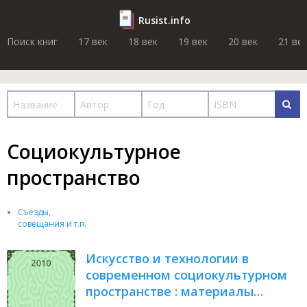
Rusist.info
Поиск книг
17 век
18 век
19 век
20 век
21 ве
Социокультурное
пространство
Съезды,
совещания и т.п.
Искусство и технологии в
современном социокультурном
пространстве : материалы