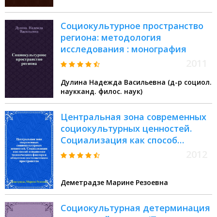
Социокультурное пространство
региона: методология
исследования : монография
2011
Дулина Надежда Васильевна (д-р социол.
наукканд. филос. наук)
Центральная зона современных
социокультурных ценностей.
Социализация как способ
повышения человеческого
2012
фактора в обществах
постсоветского пространства
Деметрадзе Марине Резоевна
Социокультурная детерминация