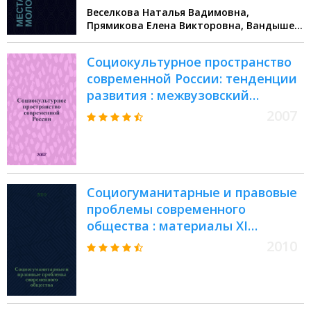
Веселкова Наталья Вадимовна,
Прямикова Елена Викторовна, Вандышев
Михаил Николаевич
Социокультурное пространство
современной России: тенденции
развития : межвузовский
сборник научных статей
2007
Социогуманитарные и правовые
проблемы современного
общества : материалы XI
Межвузовской научной
2010
конференции, Чебоксары, 13
марта 2010 г. : сборник научных
работ