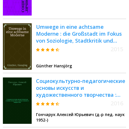
практической конференции, 26-
27 сентября 2013 года
Umwege in eine achtsame
Moderne : die Großstadt im Fokus
von Soziologie, Stadtkritik und
deutschem Katholizismus =
2015
Окружающая среда в сфере
внимания
Günther Hansjörg
современности:большой город в
фокусе социологии, городской
Социокультурно-педагогические
критики и немецкого
основы искусств и
католицизма
художественного творчества :
монография : в 2 ч
2016
Гончарук Алексей Юрьевич (д-р пед. наук
1952-)