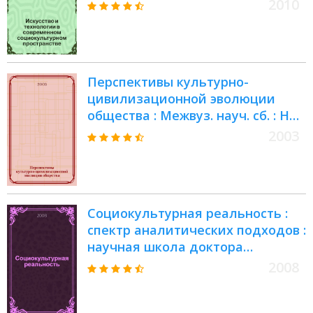
Международной научно-
2010
практической конференции, 2
апреля 2010 года
Перспективы культурно-
цивилизационной эволюции
общества : Межвуз. науч. сб. : На
основе материалов науч. конф.
2003
"Актуал. пробл. социал. и произв.
менеджмента" (март 2003 г.)
Социокультурная реальность :
спектр аналитических подходов :
научная школа доктора
философских наук, профессора В.
2008
С. Цукермана : сб. науч. тр.