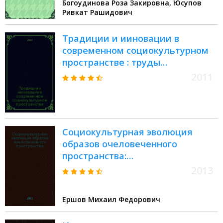
Богоудинова Роза Закировна, Юсупов
Ривкат Рашидович
Традиции и ииновации в
современном социокультурном
пространстве : труды
Международной научно-
2011
практической конференции, 24-
25 марта 2011 г
Социокультурная эволюция
образов очеловеченного
пространства:
общетеоретические и
2013
конкретно-исторические аспекты
= Sociocultural evolution of the
Ершов Михаил Федорович
images of humanized space:
general-theoretical and concrete