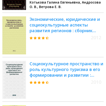
Котькова Галина Евгеньевна, Андросова
О. В., Ветрова Е. В.
Экономические, юридические и
социокультурные аспекты
развития регионов : сборник
научных трудов : материалы VII
2012
тематической и III
Международной конференции
"Экономические, юридические и
социокультурные аспекты
Социокультурное пространство и
развития регионов"
роль культурного туризма в его
формировании и развитии :
материалы III Всероссийской
2010
научно-практической
конференции, 8-9 апреля 2010 г