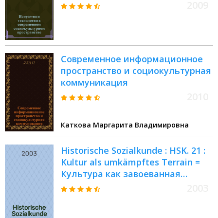
международной научно-
2009
практической конференции, 23
апреля 2009 г
Современное информационное
пространство и социокультурная
коммуникация
2010
Каткова Маргарита Владимировна
Historische Sozialkunde : HSK. 21 :
Kultur als umkämpftes Terrain =
Культура как завоеванная
территория. Обмен парадигмами
2003
в политике развития