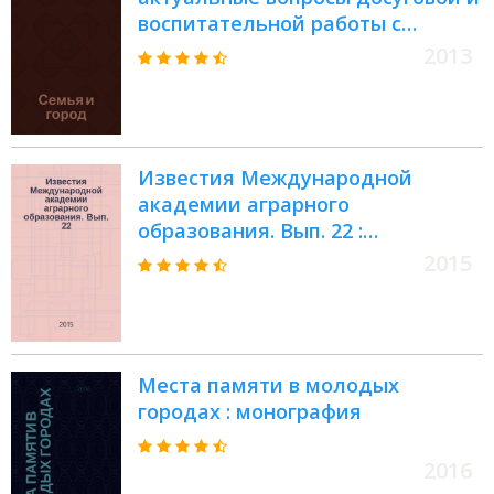
воспитательной работы с
населением по месту
2013
жительства научно-
методические и
информационно-аналитические
материалы. № 4 : Культура как
Известия Международной
ресурс общественного развития
академии аграрного
столичного мегаполиса
образования. Вып. 22 :
Философия о земле, о человеке,
2015
его социальном бытии,
ценностях и назначении
Места памяти в молодых
городах : монография
2016