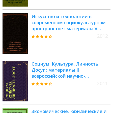
(Майкоп, декабрь 2016)
Искусство и технологии в
современном социокультурном
пространстве : материалы V
Международной научно-
2012
практической конференции, 27
апреля 2012 г
Социум. Культура. Личность.
Досуг : материалы II
всероссийской научно-
практической конференции (с
2011
международным участием),
Тюмень, 21-22 апреля 2011 г
Экономические, юридические и