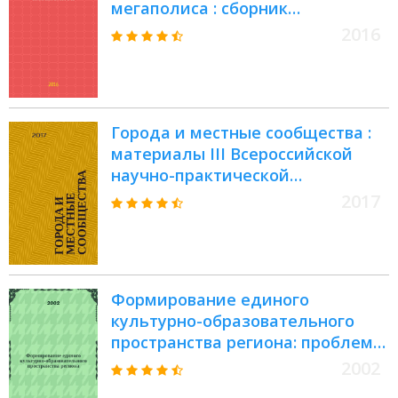
мегаполиса : сборник
аналитических материалов
2016
Города и местные сообщества :
материалы III Всероссийской
научно-практической
конференции студентов,
2017
аспирантов и молодых ученых (г.
Пермь, 20-23 марта 2017 г.). : в
двух томах
Формирование единого
культурно-образовательного
пространства региона: проблемы
и решения
2002