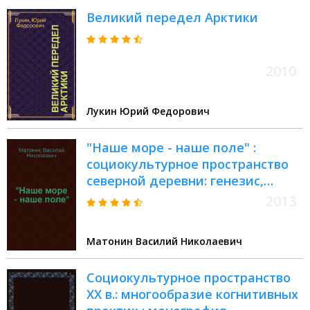
Великий передел Арктики
2010
Лукин Юрий Федорович
"Наше море - наше поле" :
социокультурное пространство
северной деревни: генезис,
структура, семантика :
2013
монография
Матонин Василий Николаевич
Социокультурное пространство
XX в.: многообразие когнитивных