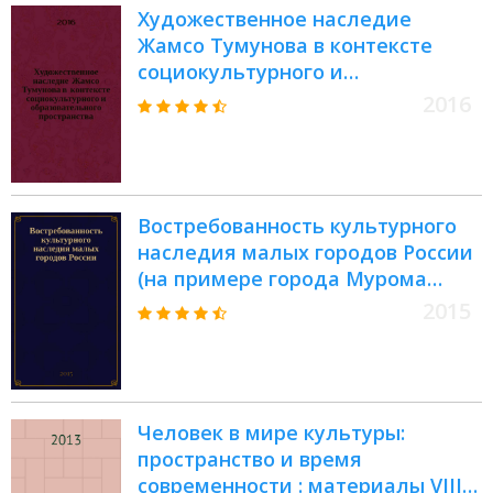
Художественное наследие
Жамсо Тумунова в контексте
социокультурного и
образовательного пространства :
2016
материалы Международной
научно-практической
конференции, посвященной 100-
летию со дня рождения Жамсо
Востребованность культурного
Тумунова (Агинское - Улан-Удэ,
наследия малых городов России
15 февраля 2016 г.)
(на примере города Мурома
Владимирской области) :
2015
текстовое электронное издание :
учебное пособие для студентов,
обучающихся по направлению
подготовки 43.03.02 Туризм
Человек в мире культуры:
пространство и время
современности : материалы VIII