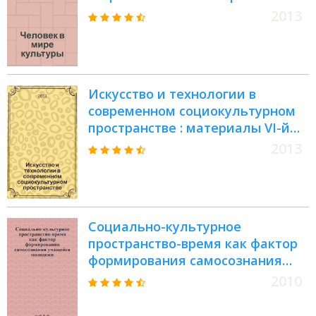
международного философско-
2013
культурологического
симпозиума, 15-16 января 2013
года, г. Рязань
Искусство и технологии в
современном социокультурном
пространстве : материалы VI-й
Международной научно-
2013
практической конференции, 25
апреля 2013 г
Социально-культурное
пространство-время как фактор
формирования самосознания
учащейся молодежи :
2010
монография