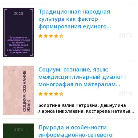
Викторовна
Традиционная народная
культура как фактор
формирования единого
социокультурного пространства :
2013
материалы межрегиональной
научно-практической
конференции с международным
участием, Челябинск, 5 декабря
Социум, сознание, язык:
2013 г
междисциплинарный диалог :
монография по матералам
постояннодействующего
2014
междисциплинарного семинара
Болотина Юлия Петровна, Дешеулина
"Социум. Сознание. Язык"
Лариса Николаевна, Костарева Наталья
Леонидовна
Природа и особенности
информационно-сетевого