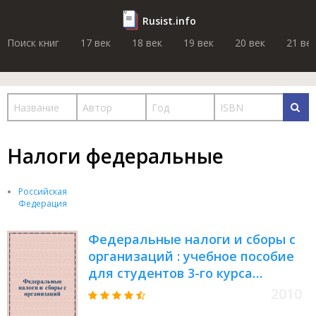
Rusist.info
Поиск книг
17 век
18 век
19 век
20 век
21 ве
Налоги федеральные
Российская
Федерация
Федеральные налоги и сборы с
организаций : учебное пособие
для студентов 3-го курса
специальности 080107 (351200) -
2010
Налоги и налогообложение