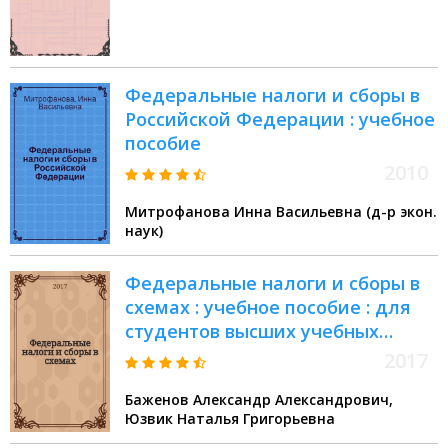
"Экономика" (степень - бакалавр)
и специальностям "Налоги и
налогообложение" 080107, 080105
- Финансы и кредит, 080109 -
Федеральные налоги и сборы в
Бухгалтерский учет, анализ и
Российской Федерации : учебное
аудит
пособие
2010
Митрофанова Инна Васильевна (д-р экон.
наук)
Федеральные налоги и сборы в
схемах : учебное пособие : для
студентов высших учебных
заведений направлений
2017
бакалавриата и магистратуры
Баженов Александр Александрович,
"Экономика" и "Юриспруденция"
Юзвик Наталья Григорьевна