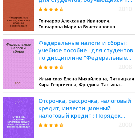
специальности "Налоги и
2010
налогообложение" : в 2-х т.
Гончаров Александр Иванович,
Гончарова Марина Вячеславовна
Федеральные налоги и сборы :
учебное пособие : для студентов
по дисциплине "Федеральные
налоги и сборы" специальности
2008
08010765(351200) всех фрм
Ильинская Елена Михайловна, Пятницкая
обучения
Кира Георгиевна, Фрадина Татьяна
Ильинична
Отсрочка, рассрочка, налоговый
кредит, инвестиционный
налоговый кредит : Порядок
офомления. Условия
2000
предоставления. Фин. контроль