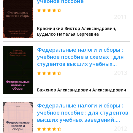
учебное пособие
2011
Красницкий Виктор Александрович,
Будылко Наталья Сергеевна
Федеральные налоги и сборы :
учебное пособие в схемах : для
студентов высших учебных
заведений, обучающихся по
2013
направлениям подготовки
080100.62 - "Экономика
Баженов Александрович Александрович
(бакалавриат), 080100.68 -
Экономика (магистратура),
Федеральные налоги и сборы :
080300.68 - "Финансы и кредит"
учебное пособие : для студентов
(магистратура)
высших учебных заведений,
обучающихся по направлению
2012