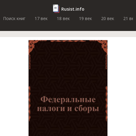
Rusist.info
Поиск книг
17 век
18 век
19 век
20 век
21 ве