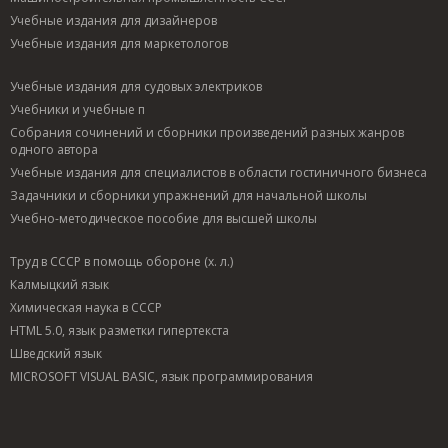
(1860-1884)
Конопницкая,
(1889)
Учебные издания для дизайнеров
Бобунова, Мария
Мария Юзефовна
Румянцева, Мария
Александровна
(1842-1910)
Михайловна
Учебные издания для маркетологов
(1961)
Коркина, Мария
Рут, Мария
Богомолова,
Васильевна
Эдуардовна
Учебные издания для судовых электриков
Мария Ивановна
Короткова, Мария
Рыбникова, Мария
Учебники и учебные п
Борецкая, Мария
Александровна
Александровна
Васильевна (1887)
Корсунская, Мария
(1885-1942)
Собрания сочинений и сборники произведений разных жанров
Брейгина, Мария
Иосифовна (1892-
Рывкина, Мария
одного автора
Ефимовна
1970)
Яковлевна
Учебные издания для специалистов в области гостиничного бизнеса
Брикер, Мария
Кострикова, Мария
Сабинина, Мария
Задачники и сборники упражнений для начальной школы
Брудастова, Мария
Васильевна
Войцеховна
Алексеевна
Котюрова, Мария
Северская, Мария
Учебно-методическое пособие для высшей школы
Брызгалина,
Павловна
Семенова, Мария
Мария Ивановна
Кочагина, Мария
Васильевна (1958)
Труд в СССР в помощь обороне (х. л.)
Быкова, Мария
Николаевна
Сергеенко, Мария
Арсеньевна
Кочубеева, Мария
Ефимовна (1892-
Калмыцкий язык
Васильева, Мария
Тихоновна
1987)
Химическая наука в СССР
Сергеевна
Крестовская,
Серебряная,
HTML 5.0, язык разметки гипертекста
Васягина, Мария
Мария
Мария Иосифовна
Павловна
Всеволодовна
Сероштан, Мария
Шведский язык
Ватсон, Мария
(1862-1910)
Васильевна
MICROSOFT VISUAL BASIC, язык программирования
Валентиновна
Кузнецова, Мария
Скребцова, Мария
(1853-1932)
Алексеевна
Владимировна (10)
Вахрушина, Мария
Лебедева, Мария
Слепцова, Мария
Арамовна
Николаевна (1929-
Николаевна (1861-