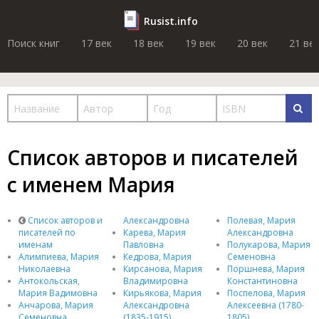
Rusist.info
Поиск книг
17 век
18 век
19 век
20 век
21 ве
Список авторов и писателей
с именем Мария
Список авторов и
Александровна
Полевая, Мария
писателей по
Карева, Мария
Александровна
именам
Павловна
Полукарова, Мария
Алимпиева, Мария
Кедрова, Мария
Семеновна
Николаевна
Кирсанова, Мария
Поршнева, Мария
Антокольская,
Владимировна
Константиновна
Мария Вадимовна
Кирьякова, Мария
Поспелова, Мария
Анчарова, Мария
Александровна
Алексеевна (1780-
Семеновна
(1835-1915)
1805)