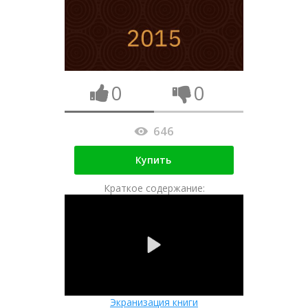
0
0
646
Купить
Краткое содержание:
Экранизация книги