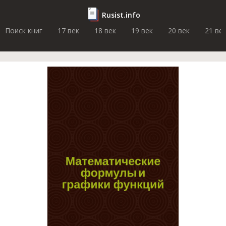
Rusist.info
Поиск книг
17 век
18 век
19 век
20 век
21 ве