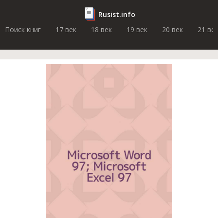
Rusist.info
Поиск книг
17 век
18 век
19 век
20 век
21 ве