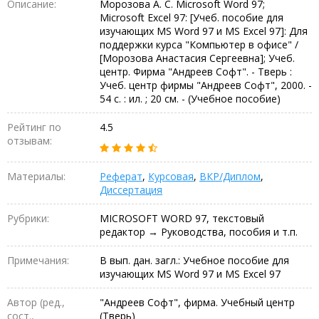
Описание:
Морозова А. С. Microsoft Word 97;
Microsoft Excel 97: [Учеб. пособие для
изучающих MS Word 97 и MS Excel 97]: Для
поддержки курса "Компьютер в офисе" /
[Морозова Анастасия Сергеевна]; Учеб.
центр. Фирма "Андреев Софт". - Тверь :
Учеб. центр фирмы "Андреев Софт", 2000. -
54 с. : ил. ; 20 см. - (Учебное пособие)
Рейтинг по
4.5
отзывам:
Материалы:
Реферат
,
Курсовая
,
ВКР/Диплом
,
Диссертация
Рубрики:
MICROSOFT WORD 97, текстовый
редактор → Руководства, пособия и т.п.
Примечания:
В вып. дан. загл.: Учебное пособие для
изучающих MS Word 97 и MS Excel 97
Автор (ред.,
"Андреев Софт", фирма. Учебный центр
сост.,
(Тверь)