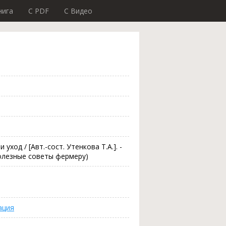
нига
C PDF
C Видео
уход / [Авт.-сост. Утенкова Т.А.]. -
 - (Полезные советы фермеру)
ация