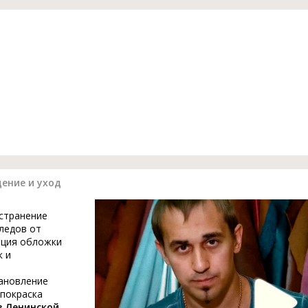
дение и уход
устранение
ледов от
ация обложки
к и
тановление
 покраска
в Ленинской