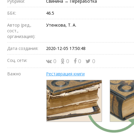
Рубрики:
Свинина → Переработка
ББК:
46.5
Автор (ред.,
Утенкова, Т. А.
сост.,
организация):
Дата создания:
2020-12-05 17:50:48
Соц. сети:
0
0
0
0
Важно
Реставрация книги