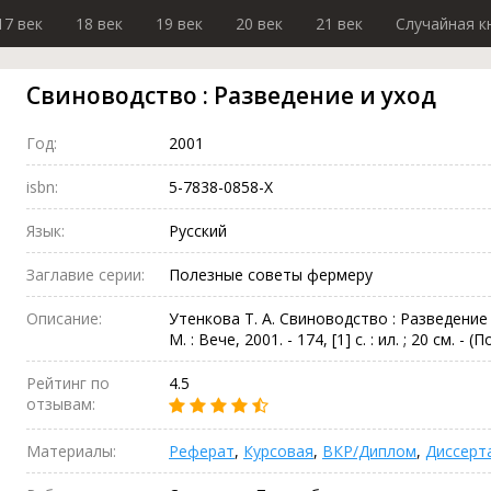
17 век
18 век
19 век
20 век
21 век
Случайная к
Свиноводство : Разведение и уход
Год:
2001
isbn:
5-7838-0858-X
Язык:
Русский
Заглавие серии:
Полезные советы фермеру
Описание:
Утенкова Т. А. Свиноводство : Разведение и 
М. : Вече, 2001. - 174, [1] с. : ил. ; 20 см.
Рейтинг по
4.5
отзывам:
Материалы:
Реферат
,
Курсовая
,
ВКР/Диплом
,
Диссерт