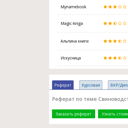
Mynamebook
Magic-kniga
Альпина книги
Искусница
Реферат
Курсовая
ВКР/Дип
Реферат по теме Свиноводст
Заказать реферат
Узнать стои