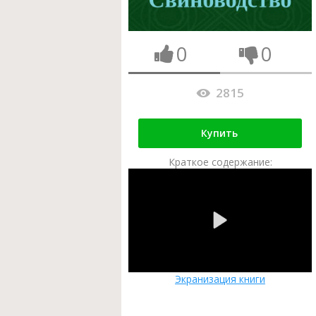
0
0
2815
Купить
Краткое содержание:
Экранизация книги