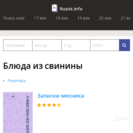
Rusist.info
Поиск книг
17 век
18 век
19 век
20 век
21 ве
Блюда из свинины
Рецептура
Записки мясника
2014