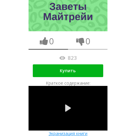
0
0
823
Купить
Краткое содержание:
Экранизация книги