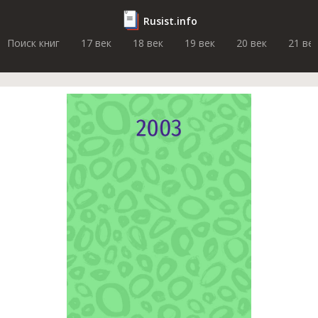
Rusist.info
Поиск книг
17 век
18 век
19 век
20 век
21 ве