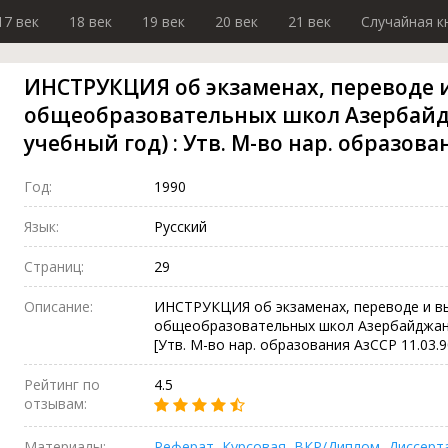
17 век
18 век
19 век
20 век
21 век
Случайная к
ИНСТРУКЦИЯ об экзаменах, переводе 
общеобразовательных школ Азербайдж
учебный год) : Утв. М-во нар. образова
Год:
1990
Язык:
Русский
Страниц:
29
Описание:
ИНСТРУКЦИЯ об экзаменах, переводе и в
общеобразовательных школ Азербайджанск
[Утв. М-во нар. образования АзССР 11.03.90]. 
Рейтинг по
4.5
отзывам:
Материалы:
Реферат
,
Курсовая
,
ВКР/Диплом
,
Диссерт