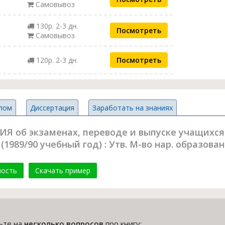
Самовывоз
130р. 2-3 дн.
Посмотреть
Самовывоз
120р. 2-3 дн.
Посмотреть
лом
Диссертация
Заработать на знаниях
Я об экзаменах, переводе и выпуске учащихс
989/90 учебный год) : Утв. М-во нар. образован
мость
Скачать пример
тьте на
несколько вопросов
про книгу: