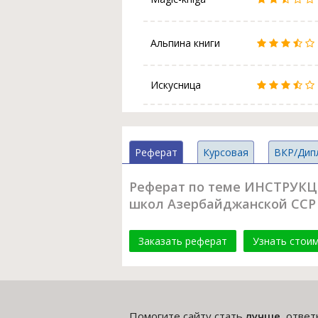
Альпина книги
Искусница
Реферат
Курсовая
ВКР/Дип
Реферат по теме ИНСТРУКЦИ
школ Азербайджанской ССР (1
Заказать реферат
Узнать стои
Помогите сайту стать
лучше
, отве