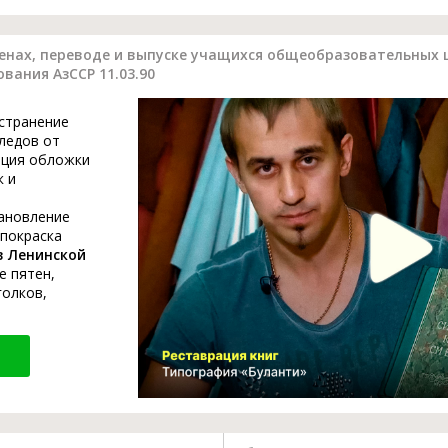
нах, переводе и выпуске учащихся общеобразовательных ш
ования АзССР 11.03.90
устранение
ледов от
ация обложки
к и
тановление
 покраска
в Ленинской
е пятен,
голков,