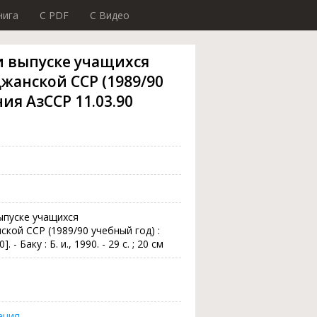
нига
C PDF
C Видео
и выпуске учащихся
анской ССР (1989/90
ния АзССР 11.03.90
ыпуске учащихся
ой ССР (1989/90 учебный год) :
- Баку : Б. и., 1990. - 29 с. ; 20 см
ация