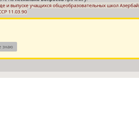
де и выпуске учащихся общеобразовательных школ Азербай
ССР 11.03.90
е знаю