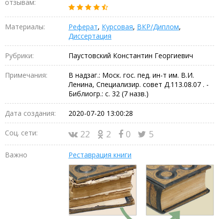
отзывам:
Материалы:
Реферат
,
Курсовая
,
ВКР/Диплом
,
Диссертация
Рубрики:
Паустовский Константин Георгиевич
Примечания:
В надзаг.: Моск. гос. пед. ин-т им. В.И.
Ленина, Специализир. совет Д.113.08.07 . -
Библиогр.: с. 32 (7 назв.)
Дата создания:
2020-07-20 13:00:28
Соц. сети:
22
2
0
5
Важно
Реставрация книги