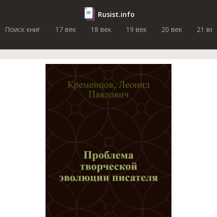
Rusist.info
Поиск книг
17 век
18 век
19 век
20 век
21 ве