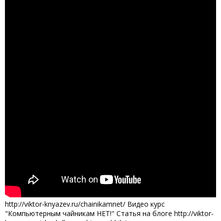
http://viktor-knyazev.ru/chainikamnet/ Видео курс
"Компьютерным чайникам НЕТ!" Статья на блоге http://viktor-