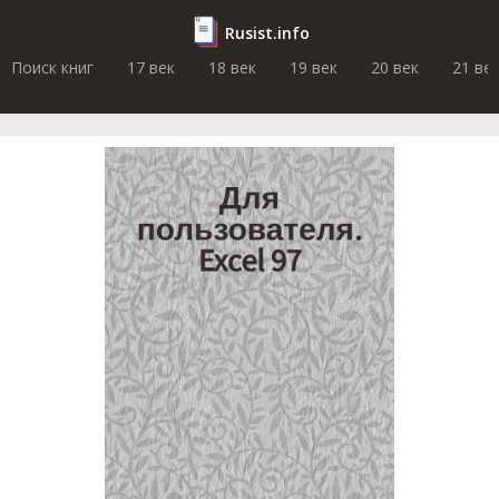
Rusist.info
Поиск книг
17 век
18 век
19 век
20 век
21 ве