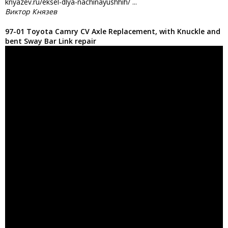
knyazev.ru/eksel-dlya-nachinayushhih/ ...
Виктор Князев
97-01 Toyota Camry CV Axle Replacement, with Knuckle and
bent Sway Bar Link repair