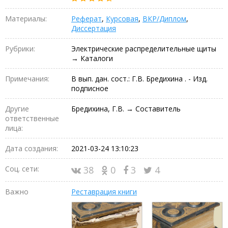
Материалы:
Реферат
,
Курсовая
,
ВКР/Диплом
,
Диссертация
Рубрики:
Электрические распределительные щиты
→ Каталоги
Примечания:
В вып. дан. сост.: Г.В. Бредихина . - Изд.
подписное
Другие
Бредихина, Г.В. → Составитель
ответственные
лица:
Дата создания:
2021-03-24 13:10:23
Соц. сети:
38
0
3
4
Важно
Реставрация книги