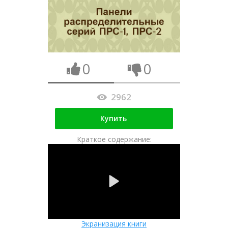
0
0
2962
Купить
Краткое содержание:
Экранизация книги