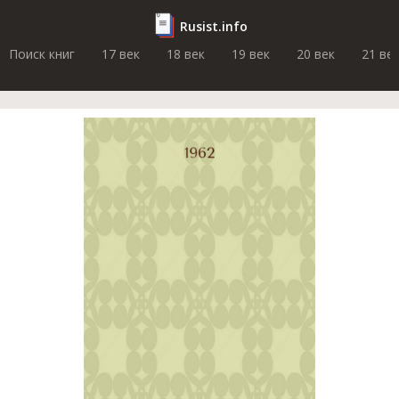
Rusist.info
Поиск книг
17 век
18 век
19 век
20 век
21 ве