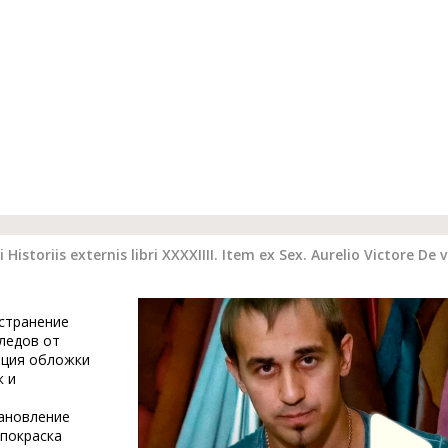
Historiis externis libri XXXXIIII. Item ex Sex. Aurelio Victore 
устранение
ледов от
ация обложки
к и
тановление
 покраска