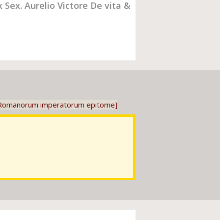
x Sex. Aurelio Victore De vita &
ibus Romanorum imperatorum epitome]