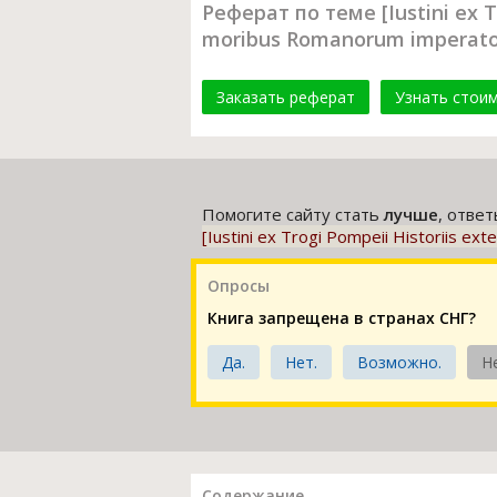
Реферат по теме [Iustini ex Tro
moribus Romanorum imperat
Заказать реферат
Узнать стои
Помогите сайту стать
лучше
, отве
[Iustini ex Trogi Pompeii Historiis ex
Опросы
Книга запрещена в странах СНГ?
Да.
Нет.
Возможно.
Н
Содержание