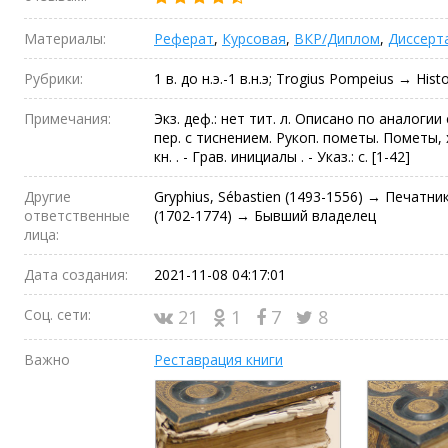
Материалы:
Реферат
,
Курсовая
,
ВКР/Диплом
,
Диссерт
Рубрики:
1 в. до н.э.-1 в.н.э; Trogius Pompeius → Histo
Примечания:
Экз. деф.: нет тит. л. Описано по аналогии
пер. с тиснением. Рукоп. пометы. Пометы, х
кн. . - Грав. инициалы . - Указ.: с. [1-42]
Другие
Gryphius, Sébastien (1493-1556) → Печатник 
ответственные
(1702-1774) → Бывший владелец
лица:
Дата создания:
2021-11-08 04:17:01
Соц. сети:
21
1
7
8
Важно
Реставрация книги