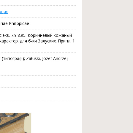
ация
riae Philippicae
 с экз. 7.9.8.95. Коричневый кожаный
арактер. для б-ки Залуских. Припл. 1
(типограф); Załuski, Józef Andrzej