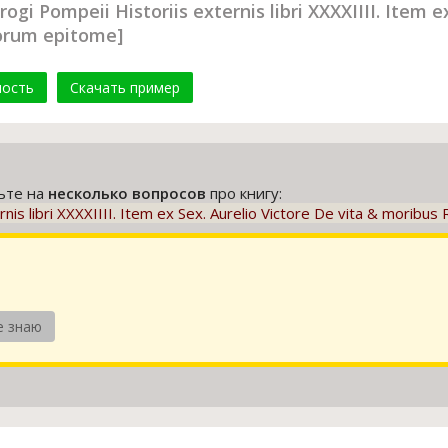
gi Pompeii Historiis externis libri XXXXIIII. Item e
orum epitome]
мость
Скачать пример
тьте на
несколько вопросов
про книгу:
ternis libri XXXXIIII. Item ex Sex. Aurelio Victore De vita & mor
е знаю