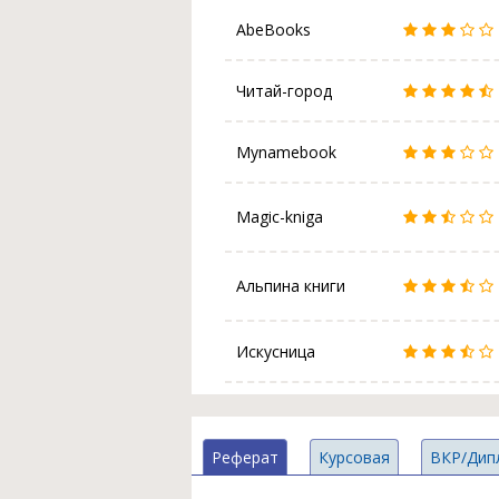
AbeBooks
Читай-город
Mynamebook
Magic-kniga
Альпина книги
Искусница
Реферат
Курсовая
ВКР/Дип