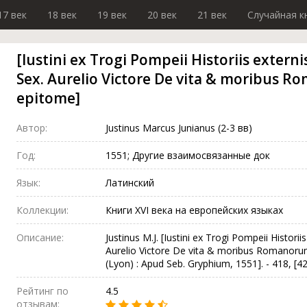
17 век
18 век
19 век
20 век
21 век
Случайная к
[Iustini ex Trogi Pompeii Historiis externis
Sex. Aurelio Victore De vita & moribus
epitome]
Автор:
Justinus Marcus Junianus (2-3 вв)
Год:
1551; Другие взаимосвязанные док
Язык:
Латинский
Коллекции:
Книги XVI века на европейских языках
Описание:
Justinus M.J. [Iustini ex Trogi Pompeii Historiis
Aurelio Victore De vita & moribus Romanoru
(Lyon) : Apud Seb. Gryphium, 1551]. - 418, [42] 
Рейтинг по
4.5
отзывам: