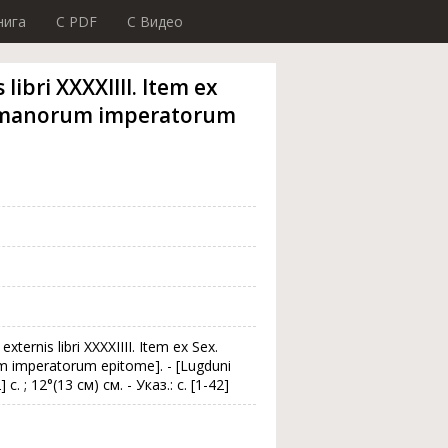
нига
C PDF
C Видео
 libri XXXXIIII. Item ex
 Romanorum imperatorum
 externis libri XXXXIIII. Item ex Sex.
m imperatorum epitome]. - [Lugduni
с. ; 12°(13 см) см. - Указ.: с. [1-42]