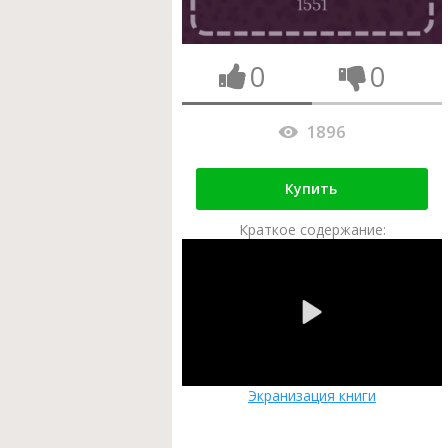
0
0
1896
Купить
Краткое содержание:
Экранизация книги