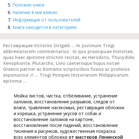
Похожие книги
Наличие в магазинах
Информация от пользователей
Книга находится в категориях
Реставрация Victorini Strigelii ... In Justinum Trogi
abbreviatorem commentarius : In quo praecipuae historiae,
quas haec epitome strictim recitat, ex Herodoto, Thucydide,
Xenophonte, Plutarcho, Livio caeterisque hujus notae
Graecis pariter ac Romanis scriptoribus fusius ac prolixius
exponuntur // ... Trogi Pompeii Historiarum Philippicarum
epitoma ...
Мойка листов, чистка, отбеливание, устранение
заломов, восстановление разрывов, следов от
влаги, травление насекомых, реставрация обложки
и корешка, устранение укусов от собак и
восстановление заломов на картоне,
восстановление после падений, восстановление
тиснения и рисунков, художественная покраска
всех элементов обложки
от мастеров Ленинской