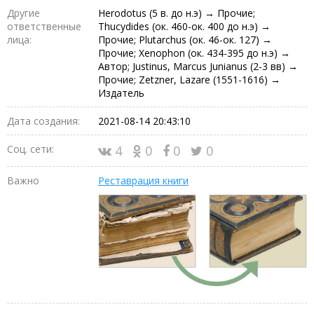
Другие
Herodotus (5 в. до н.э) → Прочие;
ответственные
Thucydides (ок. 460-ок. 400 до н.э) →
лица:
Прочие; Plutarchus (ок. 46-ок. 127) →
Прочие; Xenophon (ок. 434-395 до н.э) →
Автор; Justinus, Marcus Junianus (2-3 вв) →
Прочие; Zetzner, Lazare (1551-1616) →
Издатель
Дата создания:
2021-08-14 20:43:10
Соц. сети:
4
0
0
0
Важно
Реставрация книги