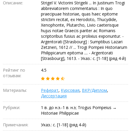
Описание:
Strigel V. Victorini Strigelii ... In Justinum Trogi
abbreviatorem commentarius : In quo
praecipuae historiae, quas haec epitome
strictim recitat, ex Herodoto, Thucydide,
Xenophonte, Plutarcho, Livio caeterisque
hujus notae Graecis pariter ac Romanis
scriptoribus fusius ac prolixius exponuntur. -
Argentorati [Strasbourg] : Sumptibus Lazari
Zetzneri, 1612 // ... Trogi Pompeii Historiarum
Philippicarum epitoma .... - Argentorati
[Strasbourg], 1613. - Указ.: с. [1-18] (ряд 4-й)
Рейтинг по
4.5
отзывам:
Материалы:
Реферат
,
Курсовая
,
ВКР/Диплом
,
Диссертация
Рубрики:
1 в. до н.э.-1 в. н.э; Trogus Pompeius →
Historiae Philippicae
Примечания:
Указ.: с. [1-18] (ряд 4-й)