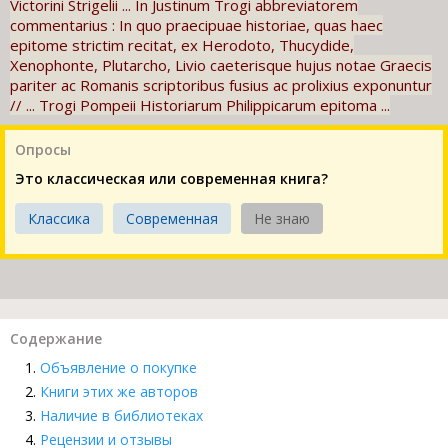
Victorini Strigelii ... In Justinum Trogi abbreviatorem
commentarius : In quo praecipuae historiae, quas haec
epitome strictim recitat, ex Herodoto, Thucydide,
Xenophonte, Plutarcho, Livio caeterisque hujus notae Graecis
pariter ac Romanis scriptoribus fusius ac prolixius exponuntur
// ... Trogi Pompeii Historiarum Philippicarum epitoma ...
Опросы
Это классическая или современная книга?
Классика
Современная
Не знаю
Содержание
Объявление о покупке
Книги этих же авторов
Наличие в библиотеках
Рецензии и отзывы