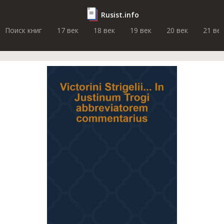
Rusist.info
Поиск книг
17 век
18 век
19 век
20 век
21 ве