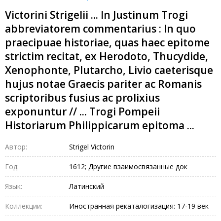
Victorini Strigelii ... In Justinum Trogi
abbreviatorem commentarius : In quo
praecipuae historiae, quas haec epitome
strictim recitat, ex Herodoto, Thucydide,
Xenophonte, Plutarcho, Livio caeterisque
hujus notae Graecis pariter ac Romanis
scriptoribus fusius ac prolixius
exponuntur // ... Trogi Pompeii
Historiarum Philippicarum epitoma ...
Автор:
Strigel Victorin
Год:
1612; Другие взаимосвязанные док
Язык:
Латинский
Коллекции:
Иностранная рекаталогизация: 17-19 век