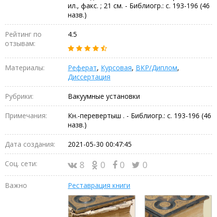
ил., факс. ; 21 см. - Библиогр.: с. 193-196 (46
назв.)
Рейтинг по
4.5
отзывам:
Материалы:
Реферат
,
Курсовая
,
ВКР/Диплом
,
Диссертация
Рубрики:
Вакуумные установки
Примечания:
Кн.-перевертыш . - Библиогр.: с. 193-196 (46
назв.)
Дата создания:
2021-05-30 00:47:45
Соц. сети:
8
0
0
0
Важно
Реставрация книги