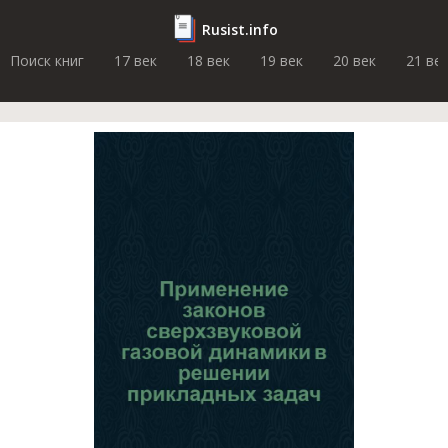
Rusist.info
Поиск книг
17 век
18 век
19 век
20 век
21 ве