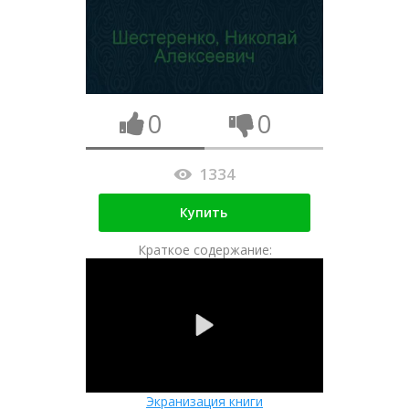
0
0
1334
Купить
Краткое содержание:
Экранизация книги