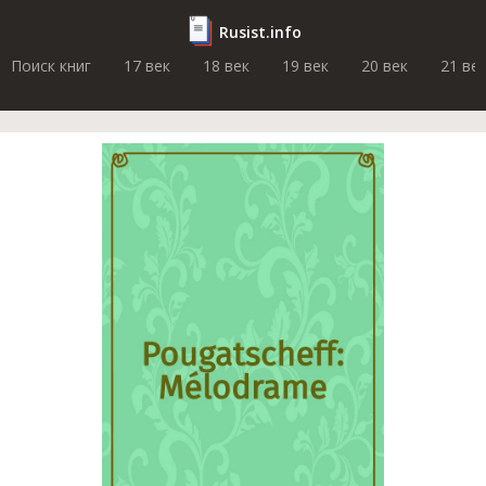
Rusist.info
Поиск книг
17 век
18 век
19 век
20 век
21 ве