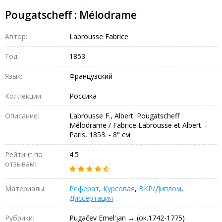
Pougatscheff : Mélodrame
Автор:
Labrousse Fabrice
Год:
1853
Язык:
Французский
Коллекции:
Россика
Описание:
Labrousse F., Albert. Pougatscheff :
Mélodrame / Fabrice Labrousse et Albert. -
Paris, 1853. - 8° см
Рейтинг по
4.5
отзывам:
Материалы:
Реферат
,
Курсовая
,
ВКР/Диплом
,
Диссертация
Рубрики:
Pugačev Emel'jan → (ок.1742-1775)