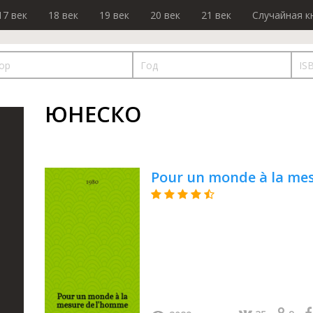
17 век
18 век
19 век
20 век
21 век
Случайная к
ЮНЕСКО
Pour un monde à la me