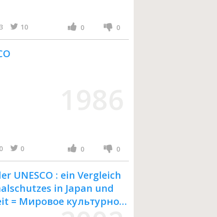
3
10
0
0
CO
1986
0
0
0
0
er UNESCO : ein Vergleich
alschutzes in Japan und
beit = Мировое культурное