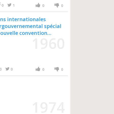
0
1
0
0
ns internationales
ergouvernemental spécial
nouvelle convention
1960
s internationaux de
28 mai - 7 juin 1958
0
0
0
0
1974