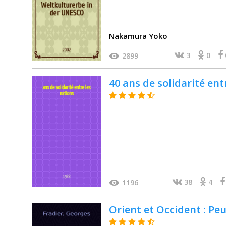
Nakamura Yoko
3
0
2899
40 ans de solidarité ent
38
4
1196
Orient et Occident : Pe