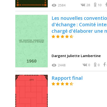
28
10
2584
Les nouvelles conventio
d'échange : Comité int
chargé d'élaborer une 
concernant les échange
publications, Bruxelles, 
Dargent Juliette Lambertine
0
0
2448
Rapport final