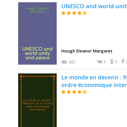
UNESCO and world unit
Hough Eleanor Margaret
0
0
682
Le monde en devenir : R
ordre économique inter