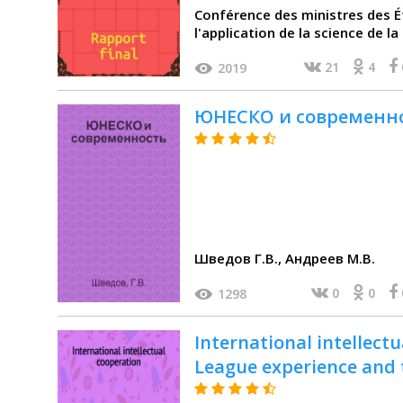
Conférence des ministres des É
l'application de la science de l
développement (1974 Dakar)
21
4
2019
ЮНЕСКО и современно
Шведов Г.В., Андреев М.В.
0
0
1298
International intellectu
League experience and 