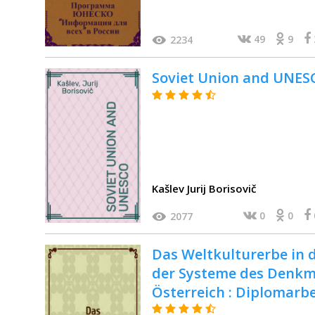
49
9
2234
Soviet Union and UNES
Kašlev Jurij Borisovič
0
0
2077
Das Weltkulturerbe in d
der Systeme des Denkm
Österreich : Diplomar
наследие в ЮНЕСКО