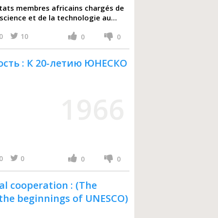
tats membres africains chargés de
a science et de la technologie au
0
10
0
0
сть : К 20-летию ЮНЕСКО
1966
0
0
0
0
al cooperation : (The
the beginnings of UNESCO)