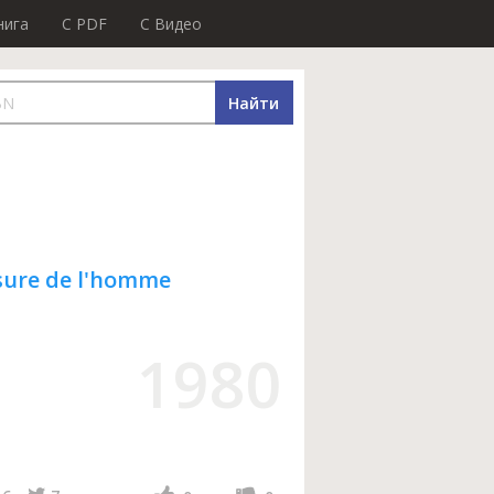
нига
C PDF
C Видео
Найти
sure de l'homme
1980