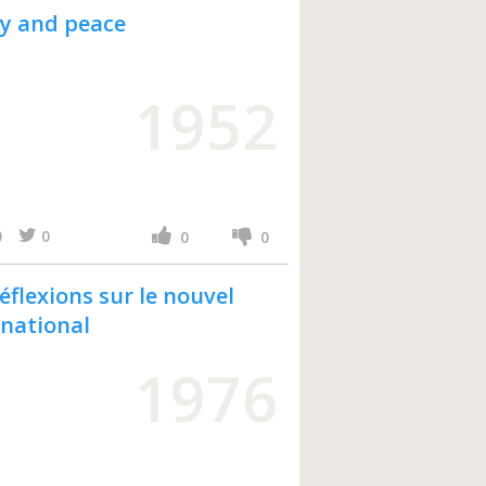
y and peace
1952
0
0
0
0
éflexions sur le nouvel
national
1976