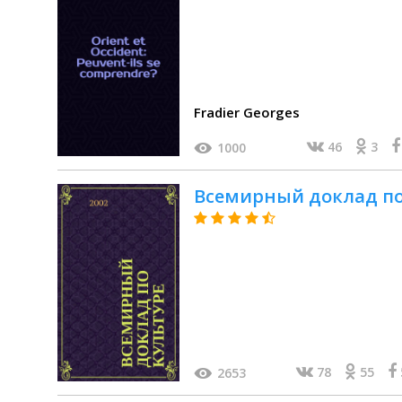
Fradier Georges
46
3
1000
Всемирный доклад по
78
55
2653