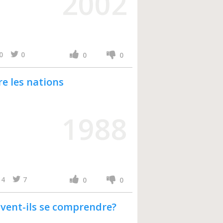
2002
0
0
0
0
re les nations
1988
4
7
0
0
uvent-ils se comprendre?