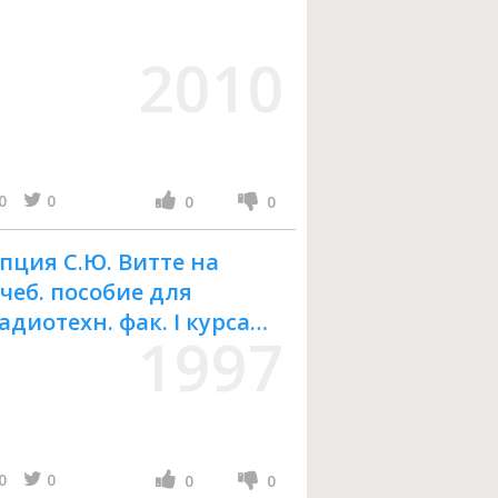
2010
0
0
0
0
ция С.Ю. Витте на
Учеб. пособие для
диотехн. фак. I курса
1997
-ния ВВШ МВД РФ
а
0
0
0
0