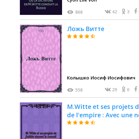
42
3
868
Ложь Витте
Колышко Иосиф Иосифович
29
0
558
M.Witte et ses projets de
de l'empire : Avec une n