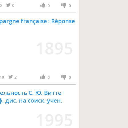
0
0
0
0
'èpargne française : Rèponse
1895
10
2
0
0
ельность С. Ю. Витте
ф. дис. на соиск. учен.
1995