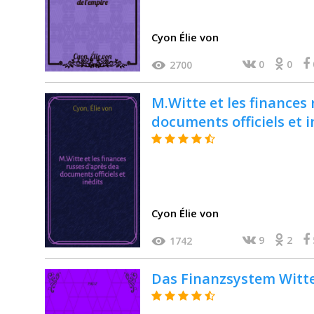
Cyon Élie von
0
0
2700
M.Witte et les finances
documents officiels et i
Cyon Élie von
9
2
1742
Das Finanzsystem Witt