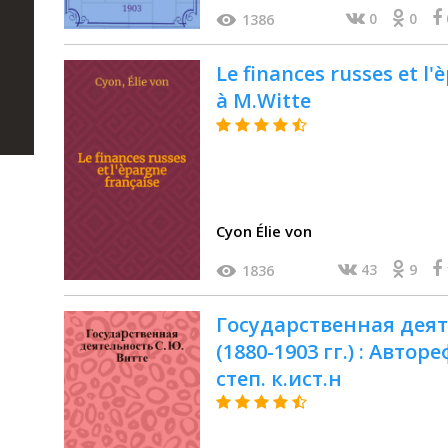
0
0
1386
Le finances russes et l
à M.Witte
Cyon Élie von
43
9
1836
Госудаpственная деят
(1880-1903 гг.) : Авторе
степ. к.ист.н