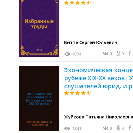
Витте Сергей Юльевич
0
0
1074
Экономическая концеп
рубеже XIX-XX веков : 
слушателей юрид. и ра
дневного и заоч. отд
Жуйкова Татьяна Николаевн
0
0
1841