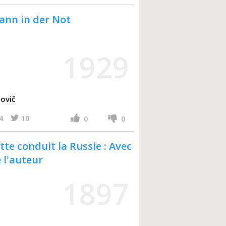
ann in der Not
1929
ovič
4
10
0
0
te conduit la Russie : Avec
 l'auteur
1897