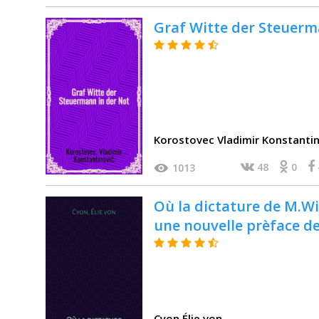
Graf Witte der Steuerm
Korostovec Vladimir Konstantin
48
0
1013
Où la dictature de M.Wit
une nouvelle prèface de
Cyon Élie von