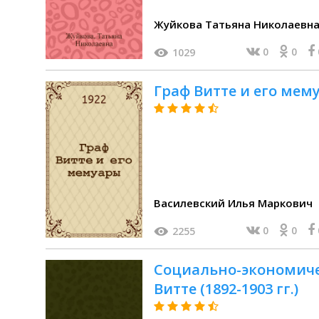
Жуйкова Татьяна Николаевн
0
0
1029
Граф Витте и его мем
Василевский Илья Маркович
0
0
2255
Социально-экономиче
Витте (1892-1903 гг.)