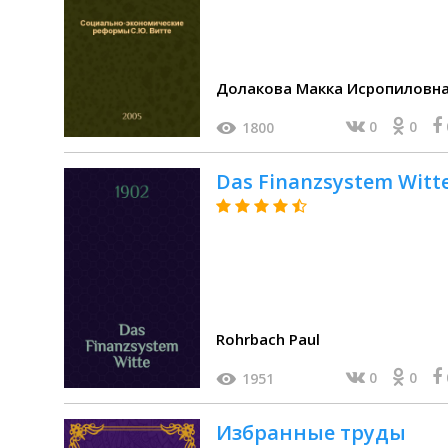
Долакова Макка Исропиловн
0
0
1800
Das Finanzsystem Witt
Rohrbach Paul
0
0
1951
Избранные труды