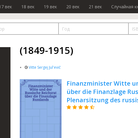
17 век
18 век
19 век
20 век
21 век
Случайная к
(1849-1915)
Vitte Sergej Jul'evič
Finanzminister Witte u
über die Finanzlage Rus
Plenarsitzung des russ
Desemb.1902(12 Jan.190