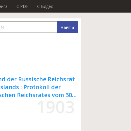
нига
C PDF
C Видео
Найти
nd der Russische Reichsrat
slands : Protokoll der
ischen Reichsrates vom 30
1903
3)