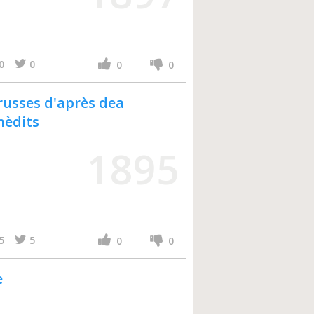
0
0
0
0
 russes d'après dea
nèdits
1895
5
5
0
0
e