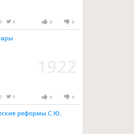
а
0
0
0
0
уары
1922
0
0
0
0
ские реформы С.Ю.