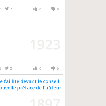
5
7
0
0
1923
2
2
0
0
 faillite devant le conseil
ouvelle préface de l'aūteur
1897