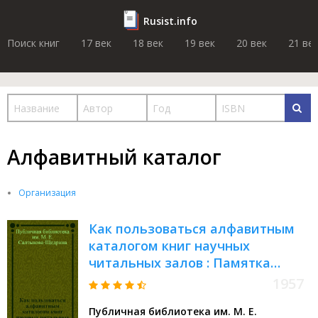
Rusist.info
Поиск книг
17 век
18 век
19 век
20 век
21 ве
Алфавитный каталог
Организация
Как пользоваться алфавитным
каталогом книг научных
читальных залов : Памятка
читателю
1957
Публичная библиотека им. М. Е.