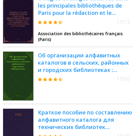
les principales bibliothèques de
Paris pour la rédaction et le
classement des catalogues
1913
d'auteurs et d'anonymes (1912) ...
Association des bibliothécaires français
(Paris)
Об организации алфавитных
каталогов в сельских, районных
и городских библиотеках :
(Инструктивно-метод. указания)
1956
Краткое пособие по составлению
алфавитного каталога для
технических библиотек
железнодорожного транспорта
1949