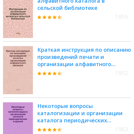
алфавитного каталога в
сельской библиотеке
1955
Краткая инструкция по описанию
произведений печати и
организации алфавитного
каталога : Для заоч. семинара по
1952
минимуму библиотечной
техники : (Тема IV)
Некоторые вопросы
каталогизации и организации
каталога периодических
изданий : (Метод. пособие)
1963