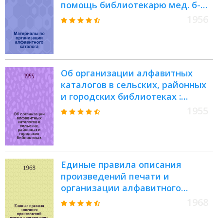
помощь библиотекарю мед. б-
ки)
1956
Об организации алфавитных
каталогов в сельских, районных
и городских библиотеках :
(Инструктивно-метод. указания)
1955
Единые правила описания
произведений печати и
организации алфавитного
каталога для небольших
1968
библиотек