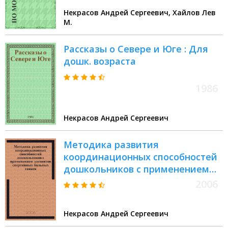
Некрасов Андрей Сергеевич, Хайлов Лев
М.
Рассказы о Севере и Юге : Для
дошк. возраста
1986
Некрасов Андрей Сергеевич
Методика развития
координационных способностей
дошкольников с применением
элементов спортивных бальных
2006
танцев : автореф. дис. на соиск.
учен. степ. канд. пед. наук :
Некрасов Андрей Сергеевич
специальность 13.00.04 <Теория