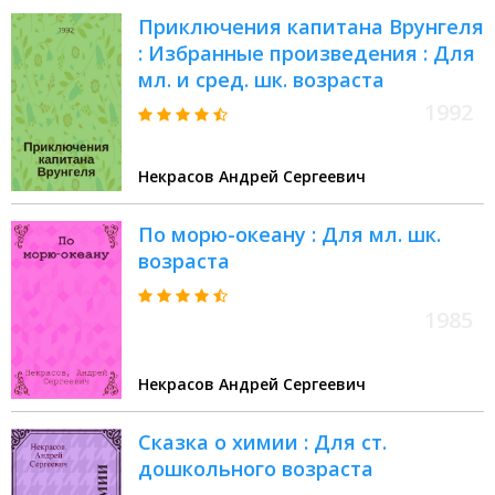
и методика физ. воспитания,
Приключения капитана Врунгеля
спортив. тренировки, оздоровит.
: Избранные произведения : Для
и адаптив. физ. культуры>
мл. и сред. шк. возраста
1992
Некрасов Андрей Сергеевич
По морю-океану : Для мл. шк.
возраста
1985
Некрасов Андрей Сергеевич
Сказка о химии : Для ст.
дошкольного возраста