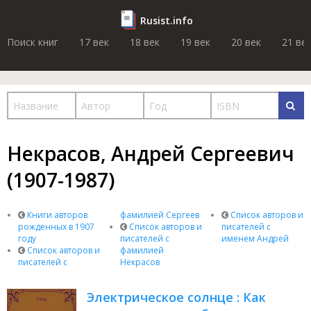
Rusist.info
Поиск книг
17 век
18 век
19 век
20 век
21 ве
Некрасов, Андрей Сергеевич
(1907-1987)
Книги авторов
фамилией Сергеев
Список авторов и
рожденных в 1907
Список авторов и
писателей с
году
писателей с
именем Андрей
Список авторов и
фамилией
писателей с
Некрасов
Электрическое солнце : Как