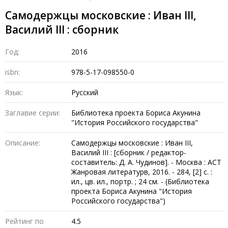
Самодержцы московские : Иван III,
Василий III : сборник
Год:
2016
isbn:
978-5-17-098550-0
Язык:
Русский
Заглавие серии:
Библиотека проекта Бориса Акунина
"История Российского государства"
Описание:
Самодержцы московские : Иван III,
Василий III : [сборник / редактор-
составитель: Д. А. Чудинов]. - Москва : АСТ
Жанровая литературв, 2016. - 284, [2] c. :
ил., цв. ил., портр. ; 24 см. - (Библиотека
проекта Бориса Акунина "История
Российского государства")
Рейтинг по
4.5