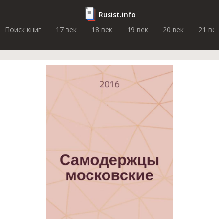
Rusist.info
Поиск книг
17 век
18 век
19 век
20 век
21 ве