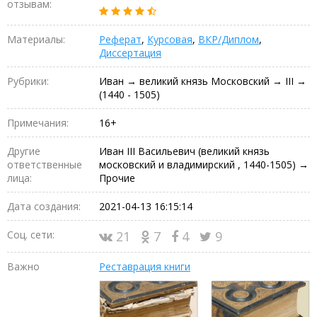
отзывам:
Материалы:
Реферат
,
Курсовая
,
ВКР/Диплом
,
Диссертация
Рубрики:
Иван → великий князь Московский → III →
(1440 - 1505)
Примечания:
16+
Другие
Иван III Васильевич (великий князь
ответственные
московский и владимирский , 1440-1505) →
лица:
Прочие
Дата создания:
2021-04-13 16:15:14
Соц. сети:
21
7
4
9
Важно
Реставрация книги