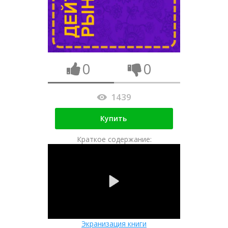
0
0
1439
Купить
Краткое содержание:
Экранизация книги