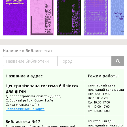
Наличие в библиотеках
Название и адрес
Режим работы
Централізована система бібліотек
санитарный день:
последний день месяца
для дітей
Пн: 10:00-17:00
Днепропетровская область, Днепр,
Вт: 10:00-17:00
Соборный район, Сокол 1 ж/м
Ср: 10:00-17:00
Сокол жилмассив, 1 к1
Чт: 10:00-17:00
Расположение на карте
Пт: 10:00-16:00
Библиотека №17
санитарный день:
последний вт каждого
Астраханская область, Астрахань городской