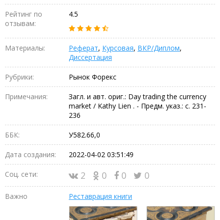
Рейтинг по
4.5
отзывам:
Материалы:
Реферат
,
Курсовая
,
ВКР/Диплом
,
Диссертация
Рубрики:
Рынок Форекс
Примечания:
Загл. и авт. ориг.: Day trading the currency
market / Kathy Lien . - Предм. указ.: с. 231-
236
ББК:
У582.66,0
Дата создания:
2022-04-02 03:51:49
Соц. сети:
2
0
0
0
Важно
Реставрация книги