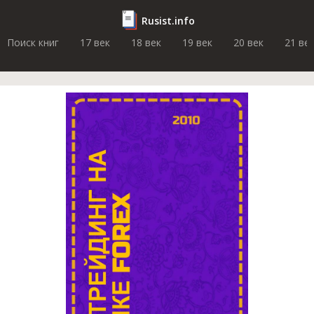
Rusist.info
Поиск книг
17 век
18 век
19 век
20 век
21 ве