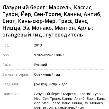
Лазурный берег : Марсель, Кассис,
Тулон, Йер, Сен-Тропе, Канны, Антиб,
Биот, Кань-сюр-Мер, Грасс, Ванс,
Ницца, Эз, Монако, Ментон, Арль :
orangевый гид : путеводитель
Год:
2013
isbn:
978-5-699-63388-3
Язык:
Русский
Заглавие серии:
Оранжевый гид
Редакция:
[2-е изд., испр. и доп.].
Описание:
Лазурный берег : Марсель, Кассис, Тулон,
Йер, Сен-Тропе, Канны, Антиб, Биот, Кань-
сюр-Мер, Грасс, Ванс, Ницца, Эз, Монако,
Ментон, Арль : orangевый гид :