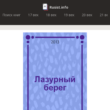
Rusist.info
Поиск книг
17 век
18 век
19 век
20 век
21 ве