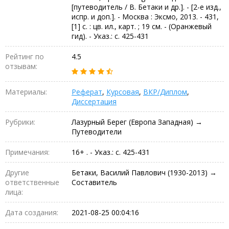
[путеводитель / В. Бетаки и др.]. - [2-е изд.,
испр. и доп.]. - Москва : Эксмо, 2013. - 431,
[1] с. : цв. ил., карт. ; 19 см. - (Оранжевый
гид). - Указ.: с. 425-431
Рейтинг по
4.5
отзывам:
Материалы:
Реферат
,
Курсовая
,
ВКР/Диплом
,
Диссертация
Рубрики:
Лазурный Берег (Европа Западная) →
Путеводители
Примечания:
16+ . - Указ.: с. 425-431
Другие
Бетаки, Василий Павлович (1930-2013) →
ответственные
Составитель
лица:
Дата создания:
2021-08-25 00:04:16