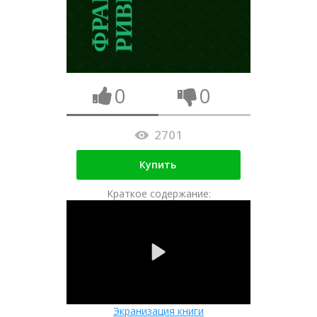
0
0
2701
Купить
Краткое содержание:
Экранизация книги