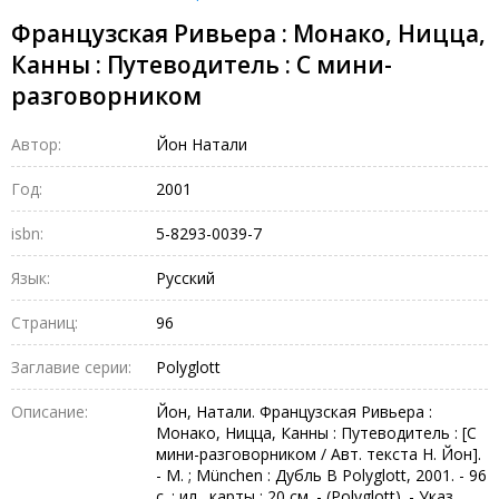
Французская Ривьера : Монако, Ницца,
Канны : Путеводитель : С мини-
разговорником
Автор:
Йон Натали
Год:
2001
isbn:
5-8293-0039-7
Язык:
Русский
Страниц:
96
Заглавие серии:
Polyglott
Описание:
Йон, Натали. Французская Ривьера :
Монако, Ницца, Канны : Путеводитель : [С
мини-разговорником / Авт. текста Н. Йон].
- М. ; München : Дубль B Polyglott, 2001. - 96
с. : ил., карты ; 20 см. - (Polyglott). - Указ.