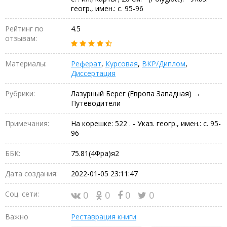
геогр., имен.: с. 95-96
Рейтинг по
4.5
отзывам:
Материалы:
Реферат
,
Курсовая
,
ВКР/Диплом
,
Диссертация
Рубрики:
Лазурный Берег (Европа Западная) →
Путеводители
Примечания:
На корешке: 522 . - Указ. геогр., имен.: с. 95-
96
ББК:
75.81(4Фра)я2
Дата создания:
2022-01-05 23:11:47
Соц. сети:
0
0
0
0
Важно
Реставрация книги