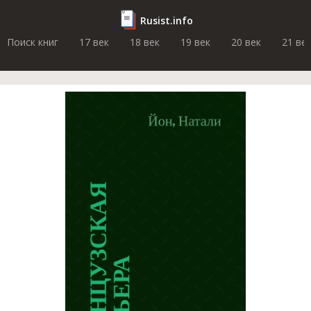
Rusist.info
Поиск книг
17 век
18 век
19 век
20 век
21 ве