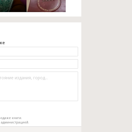
же
одаже книги.
 администрацией.