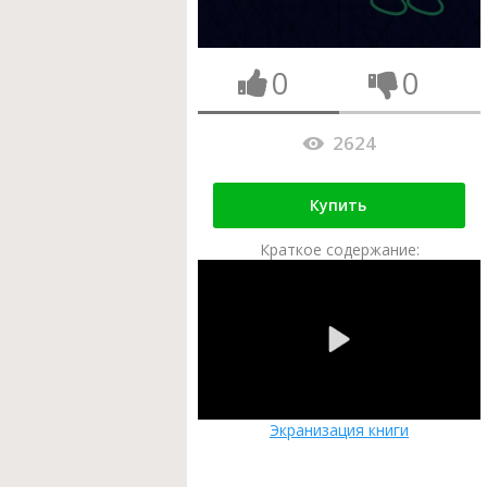
0
0
2624
Купить
Краткое содержание:
Экранизация книги