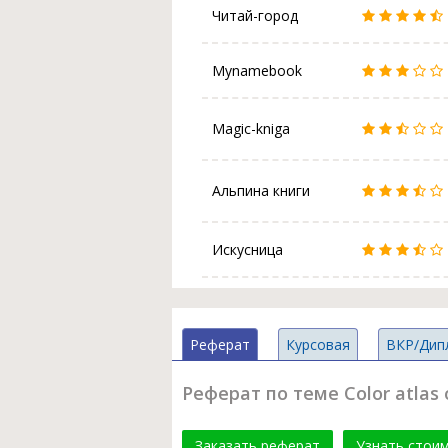
Читай-город
Mynamebook
Magic-kniga
Альпина книги
Искусница
Реферат
Курсовая
ВКР/Дип
Реферат по теме Color atlas
Заказать реферат
Узнать стои