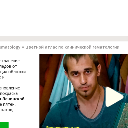
l hematology = Цветной атлас по клинической гематологии.
устранение
ледов от
ация обложки
к и
тановление
 покраска
в Ленинской
е пятен,
голков,