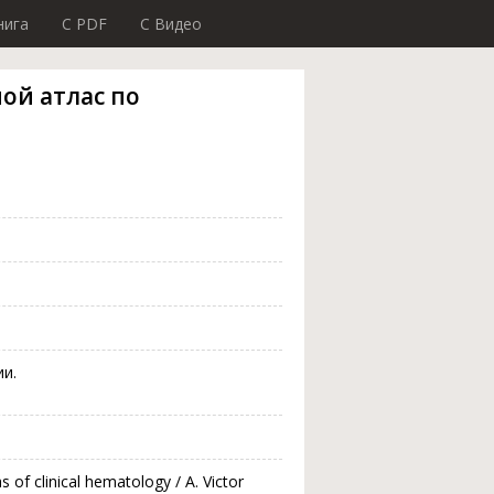
нига
C PDF
C Видео
тной атлас по
и.
as of clinical hematology / A. Victor