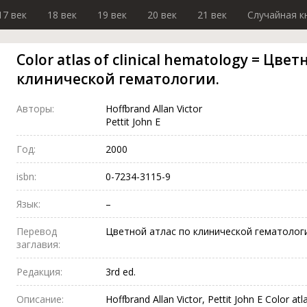
17 век
18 век
19 век
20 век
21 век
Случайная к
Color atlas of clinical hematology = Цве
клинической гематологии.
Авторы:
Hoffbrand Allan Victor
Pettit John E
Год:
2000
isbn:
0-7234-3115-9
Язык:
–
Перевод
Цветной атлас по клинической гематологи
заглавия:
Редакция:
3rd ed.
Описание:
Hoffbrand Allan Victor, Pettit John E Color atl