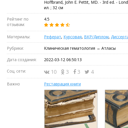
Hoffbrand, John E. Pettit, MD. - 3rd ed. - Londo
ил. ; 32 см
Рейтинг по
4.5
отзывам:
Материалы:
Реферат
,
Курсовая
,
ВКР/Диплом
,
Диссерт
Рубрики:
Клиническая гематология → Атласы
Дата создания:
2022-03-12 06:50:13
Соц. сети:
10
3
3
4
Важно
Реставрация книги