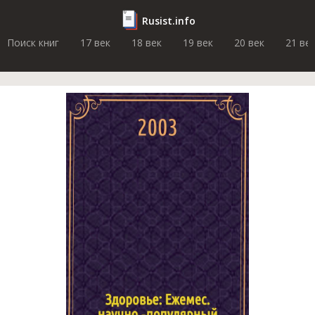
Rusist.info
Поиск книг
17 век
18 век
19 век
20 век
21 ве