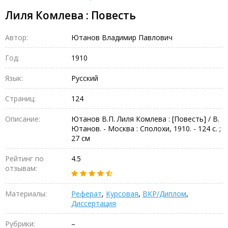
Лиля Комлева : Повесть
Автор:
Ютанов Владимир Павлович
Год:
1910
Язык:
Русский
Страниц:
124
Описание:
Ютанов В.П. Лиля Комлева : [Повесть] / В.
Ютанов. - Москва : Сполохи, 1910. - 124 с. ;
27 см
Рейтинг по
4.5
отзывам:
Материалы:
Реферат
,
Курсовая
,
ВКР/Диплом
,
Диссертация
Рубрики:
–