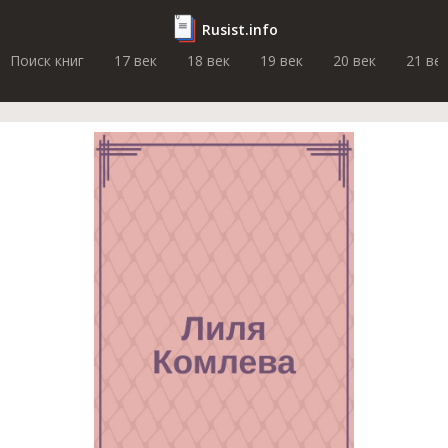
Rusist.info
Поиск книг
17 век
18 век
19 век
20 век
21 ве