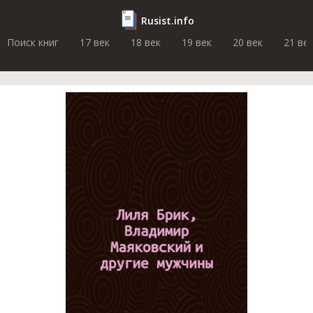
Rusist.info
Поиск книг
17 век
18 век
19 век
20 век
21 ве