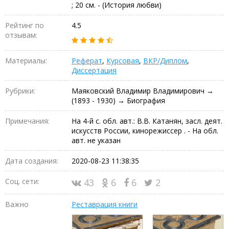
; 20 см. - (История любви)
Рейтинг по
4.5
отзывам:
Материалы:
Реферат
,
Курсовая
,
ВКР/Диплом
,
Диссертация
Рубрики:
Маяковский Владимир Владимирович →
(1893 - 1930) → Биография
Примечания:
На 4-й с. обл. авт.: В.В. Катанян, засл. деят.
искусств России, кинорежиссер . - На обл.
авт. не указан
Дата создания:
2020-08-23 11:38:35
Соц. сети:
43
6
6
2
Важно
Реставрация книги