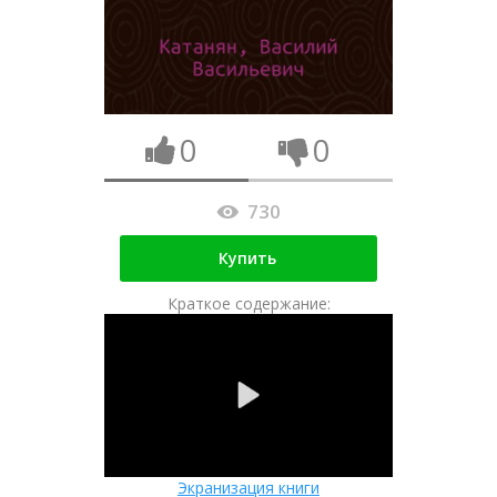
0
0
730
Купить
Краткое содержание:
Экранизация книги