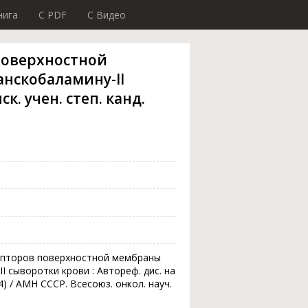
нига
C PDF
C Видео
поверхностной
нскобаламину-II
к. учен. степ. канд.
цепторов поверхностной мембраны
I сыворотки крови : Автореф. дис. на
.14) / АМН СССР. Всесоюз. онкол. науч.