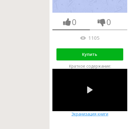
0
0
1105
Купить
Краткое содержание:
Экранизация книги