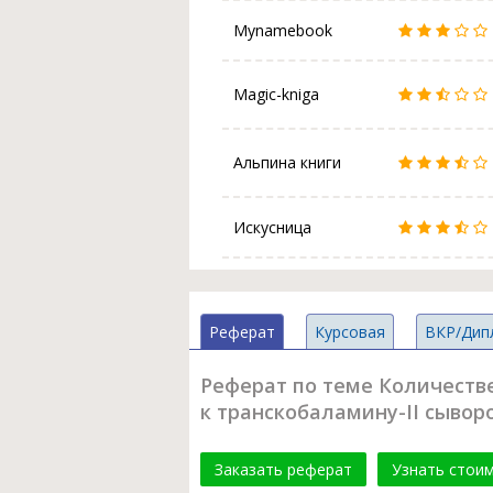
Mynamebook
Magic-kniga
Альпина книги
Искусница
Реферат
Курсовая
ВКР/Дип
Реферат по теме Количеств
к транскобаламину-II сыворотк
Заказать реферат
Узнать стои