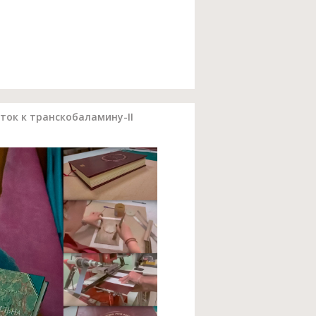
ок к транскобаламину-II