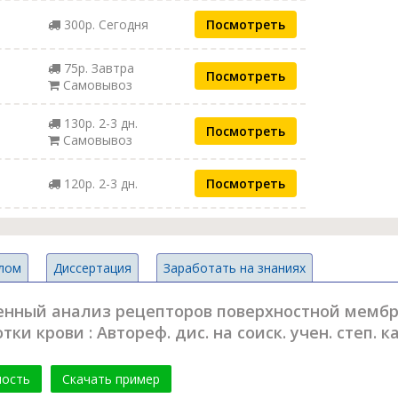
300р. Сегодня
Посмотреть
75р. Завтра
Посмотреть
Самовывоз
130р. 2-3 дн.
Посмотреть
Самовывоз
120р. 2-3 дн.
Посмотреть
лом
Диссертация
Заработать на знаниях
енный анализ рецепторов поверхностной мемб
и крови : Автореф. дис. на соиск. учен. степ. кан
мость
Скачать пример