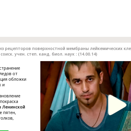
з рецепторов поверхностной мембраны лейкемических клет
оиск. учен. степ. канд. биол. наук : (14.00.14)
устранение
ледов от
ация обложки
к и
тановление
 покраска
в Ленинской
е пятен,
голков,