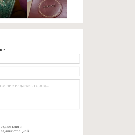
же
одаже книги.
 администрацией.