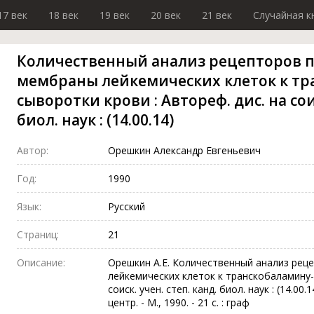
17 век
18 век
19 век
20 век
21 век
Случайная к
Количественный анализ рецепторов 
мембраны лейкемических клеток к тра
сыворотки крови : Автореф. дис. на соис
биол. наук : (14.00.14)
Автор:
Орешкин Александр Евгеньевич
Год:
1990
Язык:
Русский
Страниц:
21
Описание:
Орешкин А.Е. Количественный анализ ре
лейкемических клеток к транскобаламину-I
соиск. учен. степ. канд. биол. наук : (14.00
центр. - М., 1990. - 21 с. : граф