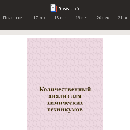
Rusist.info
Поиск книг
17 век
18 век
19 век
20 век
21 ве