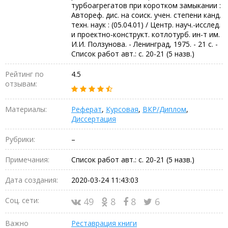
турбоагрегатов при коротком замыкании :
Автореф. дис. на соиск. учен. степени канд.
техн. наук : (05.04.01) / Центр. науч.-исслед.
и проектно-конструкт. котлотурб. ин-т им.
И.И. Ползунова. - Ленинград, 1975. - 21 с. -
Список работ авт.: с. 20-21 (5 назв.)
Рейтинг по
4.5
отзывам:
Материалы:
Реферат
,
Курсовая
,
ВКР/Диплом
,
Диссертация
Рубрики:
–
Примечания:
Список работ авт.: с. 20-21 (5 назв.)
Дата создания:
2020-03-24 11:43:03
Соц. сети:
49
8
8
6
Важно
Реставрация книги