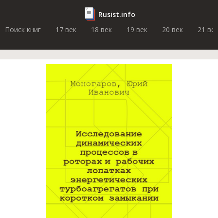
Rusist.info
Поиск книг
17 век
18 век
19 век
20 век
21 ве