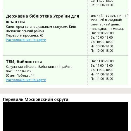
Сб: 11:00-18:00
Вс: 11:00-18:00
Державна бібліотека України для
зимний период: пн-пт 10:
19:00; сб выходной;
юнацтва
санитарный день:
Киев город со специальным статусом, Київ,
последняя пт месяца
Шевченківський район
Пн: 10:00-18:00
Перемоги проспект, 60
Вт: 10:00-18:00
Расположение на карте
Ср: 10:00-18:00
Чт: 10:00-18:00
Пт: 10:00-18:00
ТБИ, библиотека
Пн: 11:00-18:00
Вт: 11:00-18:00
Калужская область, Бабынинский район,
Ср: 11:00-18:00
пос. Воротынск
Чт: 11:00-18:00
50 лет Победы, 14
Пт: 11:00-18:00
Расположение на карте
Переваль Московскиий округа.