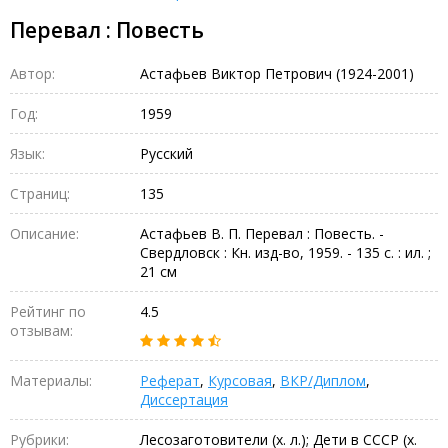
Перевал : Повесть
Автор:
Астафьев Виктор Петрович (1924-2001)
Год:
1959
Язык:
Русский
Страниц:
135
Описание:
Астафьев В. П. Перевал : Повесть. -
Свердловск : Кн. изд-во, 1959. - 135 с. : ил. ;
21 см
Рейтинг по
4.5
отзывам:
Материалы:
Реферат
,
Курсовая
,
ВКР/Диплом
,
Диссертация
Рубрики:
Лесозаготовители (х. л.); Дети в СССР (х.