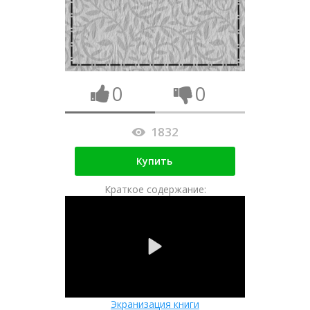
0
0
1832
Купить
Краткое содержание:
Экранизация книги