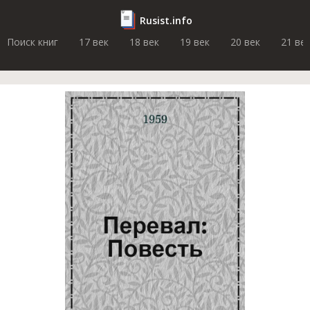
Rusist.info
Поиск книг
17 век
18 век
19 век
20 век
21 ве