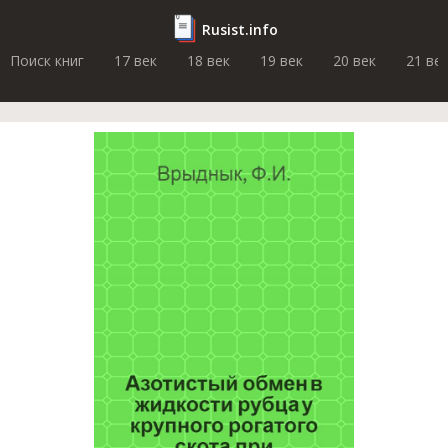
Rusist.info
Поиск книг
17 век
18 век
19 век
20 век
21 ве