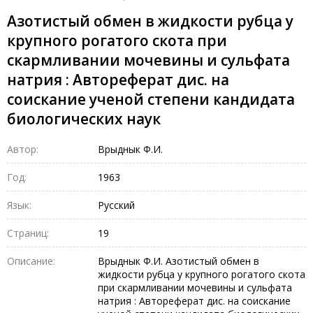
Азотистый обмен в жидкости рубца у
крупного рогатого скота при
скармливании мочевины и сульфата
натрия : Автореферат дис. на
соискание ученой степени кандидата
биологических наук
Автор:
Врыднык Ф.И.
Год:
1963
Язык:
Русский
Страниц:
19
Описание:
Врыднык Ф.И. Азотистый обмен в
жидкости рубца у крупного рогатого скота
при скармливании мочевины и сульфата
натрия : Автореферат дис. на соискание