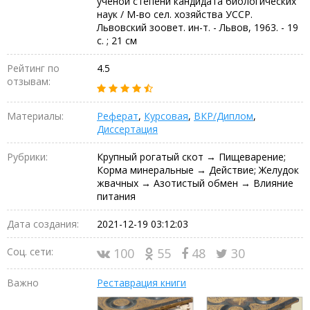
ученой степени кандидата биологических
наук / М-во сел. хозяйства УССР.
Львовский зоовет. ин-т. - Львов, 1963. - 19
с. ; 21 см
Рейтинг по
4.5
отзывам:
Материалы:
Реферат
,
Курсовая
,
ВКР/Диплом
,
Диссертация
Рубрики:
Крупный рогатый скот → Пищеварение;
Корма минеральные → Действие; Желудок
жвачных → Азотистый обмен → Влияние
питания
Дата создания:
2021-12-19 03:12:03
Соц. сети:
100
55
48
30
Важно
Реставрация книги