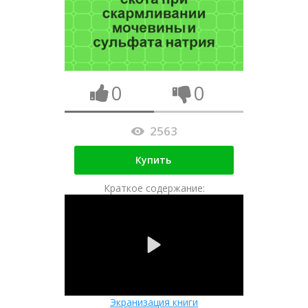
0
0
2563
Купить
Краткое содержание:
Экранизация книги