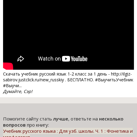
Скачать учебник русский язык 1-2 класс за 1 день - http://ilgiz-
sabirov.justclick.ru/new_russkiy . БЕСПЛАТНО. #ВыучитьУчебник
#Выучи...
Думайте, Сэр!
Помогите сайту стать
лучше
, ответьте на
несколько
вопросов
про книгу:
Учебник русского языка : Для узб. школы. Ч. 1 : Фонетика и