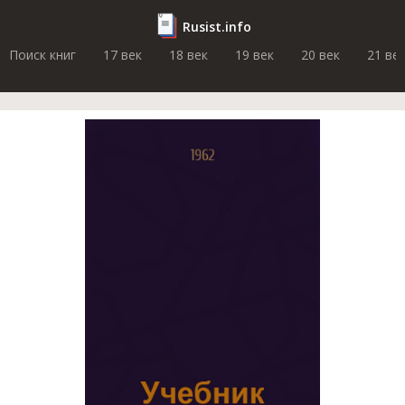
Rusist.info
Поиск книг
17 век
18 век
19 век
20 век
21 ве