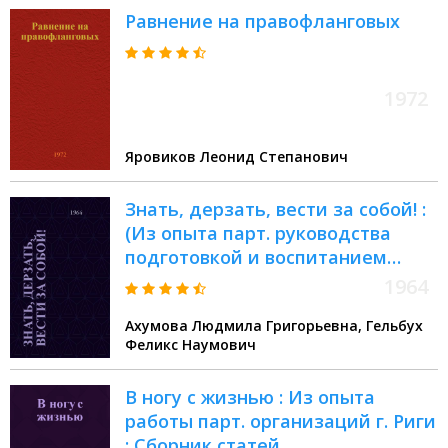
Равнение на правофланговых
1972
Яровиков Леонид Степанович
Знать, дерзать, вести за собой! :
(Из опыта парт. руководства
подготовкой и воспитанием
инж.-техн. кадров на
1964
металлургич. и машиностроит.
Ахумова Людмила Григорьевна, Гельбух
предприятиях Челяб. обл.)
Феликс Наумович
В ногу с жизнью : Из опыта
работы парт. организаций г. Риги
: Сборник статей