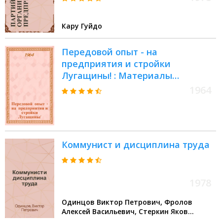
Кару Гуйдо
Передовой опыт - на
предприятия и стройки
Лугащины! : Материалы
Семинара парт.-хоз. актива
1964
Луган. обл. 13 авг. 1963 г
Коммунист и дисциплина труда
1978
Одинцов Виктор Петрович, Фролов
Алексей Васильевич, Стеркин Яков
Израйлевич