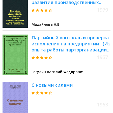
развития производственных
коллективов в годы 8-ой
1979
пятилетки
Михайлова Н.В.
Партийный контроль и проверка
исполнения на предприятии : (Из
опыта работы парторганизации
Череповецкого
1957
металлургического завода и
Череповецкого горкома КПСС)
Гогулин Василий Федорович
С новыми силами
1963