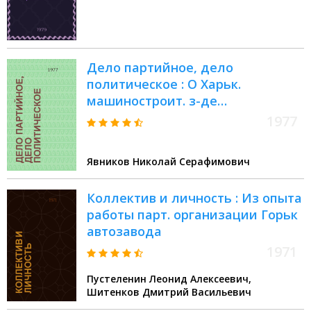
предприятий и
внутрипроизводственных
подразделений в
промышленности : Сб.
Дело партийное, дело
материалов
политическое : О Харьк.
машиностроит. з-де
"Кондиционер"
1977
Явников Николай Серафимович
Коллектив и личность : Из опыта
работы парт. организации Горьк
автозавода
1971
Пустеленин Леонид Алексеевич,
Шитенков Дмитрий Васильевич