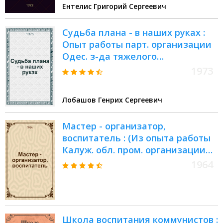
Ентелис Григорий Сергеевич
Судьба плана - в наших руках :
Опыт работы парт. организации
Одес. з-да тяжелого
краностроения им. Январского
1973
восстания
Лобашов Генрих Сергеевич
Мастер - организатор,
воспитатель : (Из опыта работы
Калуж. обл. пром. организации
КПСС по повышению
1964
воспитательной и
организаторской роли мастеров
на предприятиях и стройках) :
Сборник статей
Школа воспитания коммунистов :