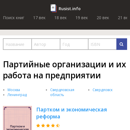
Rusist.info
Поиск книг
17 век
18 век
19 век
20 век
21 ве
Партийные организации и их
работа на предприятии
Москва
Свердловская
Свердловск
Ленинград
область
Партком и экономическая
реформа