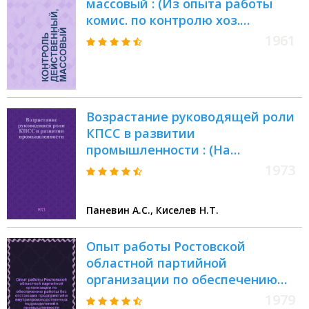
массовый : (Из опыта работы
комис. по контролю хоз.
деятельности администрации
1961
на предприятиях пром-сти и
транспорта) : Сборник статей
Возрастание руководящей роли
КПСС в развитии
промышленности : (На
материалах Центр. Черноземья)
1973
Паневин А.С., Киселев Н.Т.
Опыт работы Ростовской
областной партийной
организации по обеспечению
работы без отстающих
1979