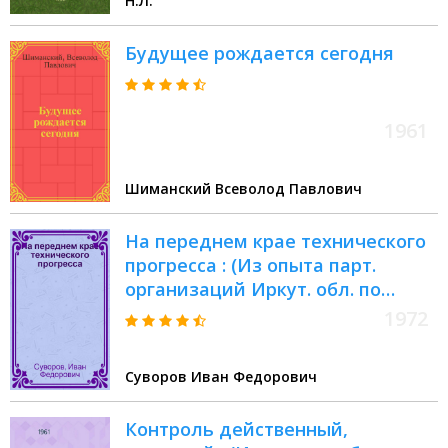
Н.Л.
Будущее рождается сегодня
1961
Шиманский Всеволод Павлович
На переднем крае технического
прогресса : (Из опыта парт.
организаций Иркут. обл. по
повышению роли инж.-техн.
1972
работников в ускорении техн.
прогресса на предприятиях и
Суворов Иван Федорович
стройках обл.)
Контроль действенный,