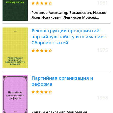
мед. препаратов
1961
Романов Александр Васильевич, Изаков
Яков Исаакович, Левинсон Моисей
Григорьевич
Реконструкции предприятий -
партийную заботу и внимание :
Сборник статей
1975
Партийная организация и
реформа
1968
Ковтун Александр Моисеевич