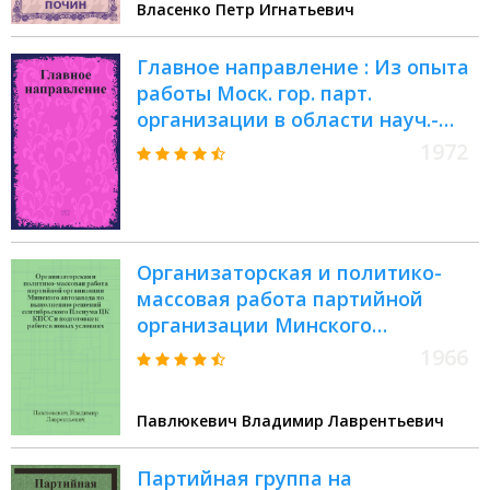
Власенко Петр Игнатьевич
Главное направление : Из опыта
работы Моск. гор. парт.
организации в области науч.-
техн. прогресса : Сборник статей
1972
Организаторская и политико-
массовая работа партийной
организации Минского
автозавода по выполнению
1966
решений сентябрьского Пленума
ЦК КПСС и подготовке к работе в
Павлюкевич Владимир Лаврентьевич
новых условиях
Партийная группа на