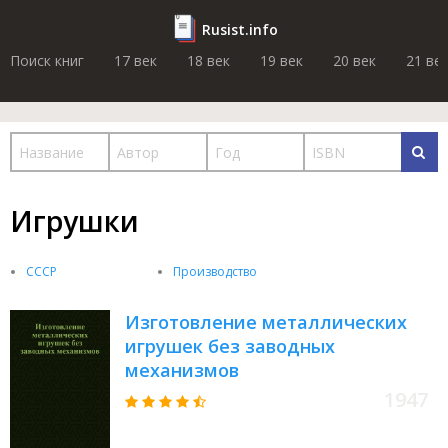
Rusist.info
Поиск книг
17 век
18 век
19 век
20 век
21 ве
Игрушки
СССР
Производство
Изготовление металлических
игрушек без заводных
механизмов
1947