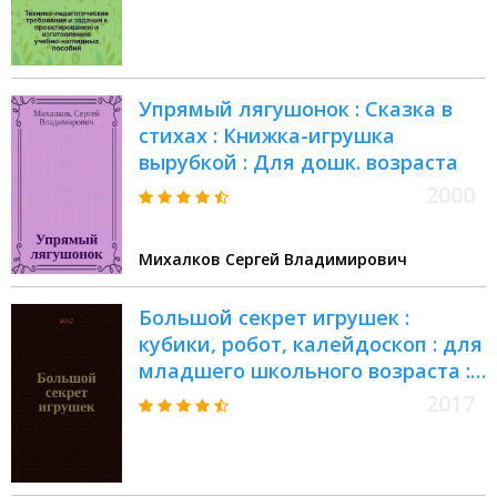
игрового материала для работы
с детьми в дошкольных
учреждениях
Упрямый лягушонок : Сказка в
стихах : Книжка-игрушка
вырубкой : Для дошк. возраста
2000
Михалков Сергей Владимирович
Большой секрет игрушек :
кубики, робот, калейдоскоп : для
младшего школьного возраста :
0+
2017