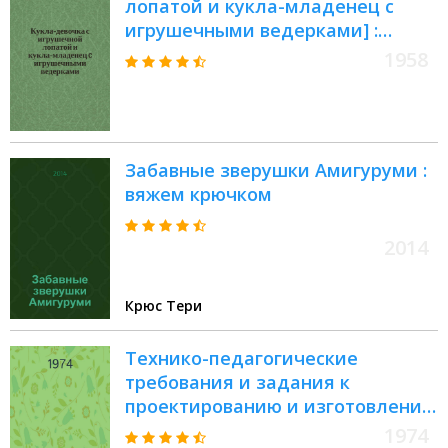
лопатой и кукла-младенец c
игрушечными ведерками] :
открытое письмо
1958
Забавные зверушки Амигуруми :
вяжем крючком
2014
Крюс Тери
Технико-педагогические
требования и задания к
проектированию и изготовлению
учебно-наглядных пособий, игр и
1974