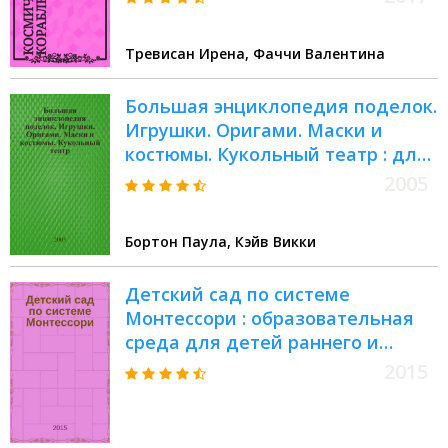
Тревисан Ирена, Фаччи Валентина
Большая энциклопедия поделок.
Игрушки. Оригами. Маски и
костюмы. Кукольный театр : для
мл. и сред. шк. возраста
2005
Бортон Паула, Кэйв Викки
Детский сад по системе
Монтессори : образовательная
среда для детей раннего и
дошкольного возраста :
2015
методическое пособие для
руководителей ДОО и педагогов