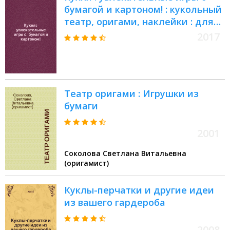
бумагой и картоном! : кукольный
театр, оригами, наклейки : для
детей от 3 лет : для чтения
2017
взрослыми детям : для
дошкольного возраста : перевод
: 0+
Театр оригами : Игрушки из
бумаги
2001
Соколова Светлана Витальевна
(оригамист)
Куклы-перчатки и другие идеи
из вашего гардероба
2008