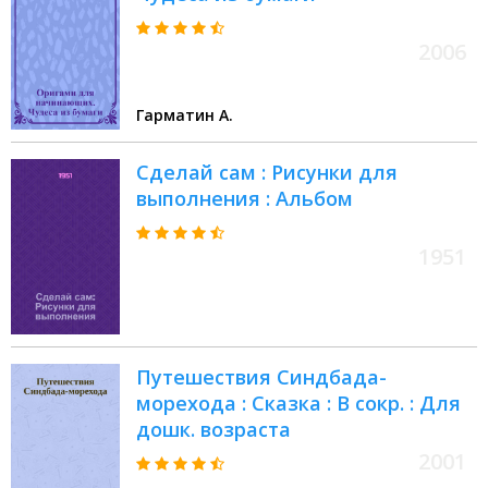
2006
Гарматин А.
Сделай сам : Рисунки для
выполнения : Альбом
1951
Путешествия Синдбада-
морехода : Сказка : В сокр. : Для
дошк. возраста
2001