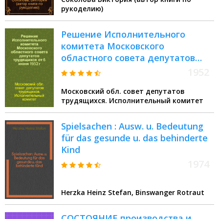
рукоделию)
Решение Исполнительного
комитета Московского
областного совета депутатов
трудящихся от 6 июня 1952 г. №
1952
861/18. О мероприятиях по
Московский обл. совет депутатов
увеличению производства и
трудящихся. Исполнительный комитет
улучшению качества игрушек,
вырабатываемых
Spielsachen : Ausw. u. Bedeutung
предприятиями местной и
für das gesunde u. das behinderte
артелями кооперативной
Kind
промышленности
1974
Herzka Heinz Stefan, Binswanger Rotraut
СОСТОЯНИЕ производства и