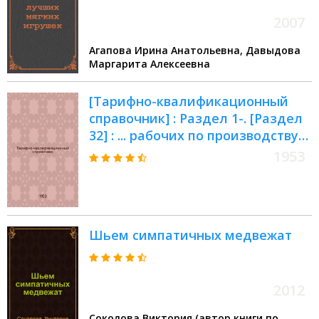
2007
Агапова Ирина Анатольевна, Давыдова
Маргарита Алексеевна
[Тарифно-квалификационный
справочник] : Раздел 1-. [Раздел
32] : ... рабочих по производству
игрушек
1953
Шьем симпатичных медвежат
2012
Соколова Виктория (автор книги по