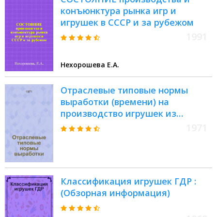
конъюнктура рынка игр и
игрушек в СССР и за рубежом
1991
Нехорошева Е.А.
Отраслевые типовые нормы
выработки (времени) на
производство игрушек из
пластмассы экструзионно-
1971
выдувным формованием и
литьем под давлением : Утв. 25
VI 1971 г
Классификация игрушек ГДР :
(Обзорная информация)