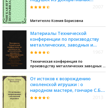
тканей, трикотажа и велюра
2007
Митителло Ксения Борисовна
Материалы Технической
конференции по производству
металлических, заводных и
электротехнических игрушек
1967
Техническая конференция по
производству металлических заводных и
электротехнических игрушек (1967
Москва)
От истоков к возрождению
смоленской игрушки : о
народном мастере, гончаре С.Б.
Гончарове
2013