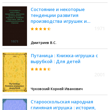
Состояние и некоторые
тенденции развития
производства игрушек и
внешней торговли ими в
1971
капиталистических странах :
Обзор
Дмитриев В.С.
Путаница : Книжка-игрушка с
вырубкой : Для детей
2001
Чуковский Корней Иванович
Старооскольская народная
глиняная игрушка : история,