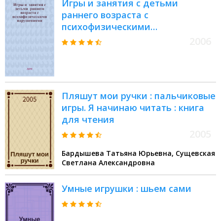
Игры и занятия с детьми
раннего возраста с
психофизическими
нарушениями : методическое
2006
пособие : для родителей и
педагогов дошк. учреждений
Пляшут мои ручки : пальчиковые
игры. Я начинаю читать : книга
для чтения
2005
Бардышева Татьяна Юрьевна, Сущевская
Светлана Александровна
Умные игрушки : шьем сами