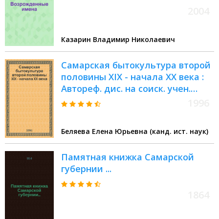
2004
Казарин Владимир Николаевич
Самарская бытокультура второй
половины XIX - начала XX века :
Автореф. дис. на соиск. учен.
степ. к.ист.н. : Спец. 07.00.02
1996
Беляева Елена Юрьевна (канд. ист. наук)
Памятная книжка Самарской
губернии ...
1864