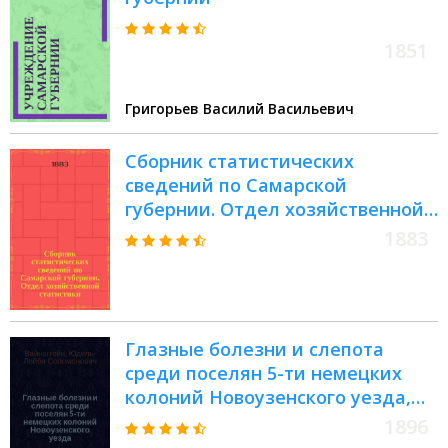
1851
Григорьев Василий Васильевич
Сборник статистических
сведений по Самарской
губернии. Отдел хозяйственной
статистики : Т. 1-
1883
Глазные болезни и слепота
среди поселян 5-ти немецких
колоний Новоузенского уезда,
Самарской губернии (по данным
1896
поголовного осмотра) : Дис. на