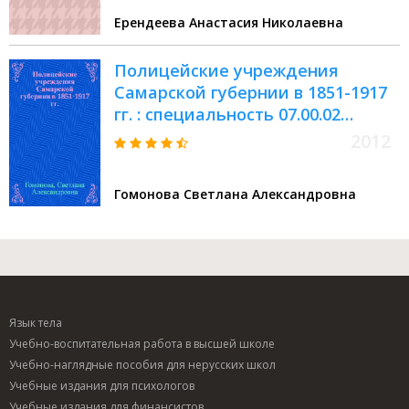
на соискание ученой степени
Ерендеева Анастасия Николаевна
кандидата исторических наук :
специальность 07.00.02
Полицейские учреждения
<Отечественная история>
Самарской губернии в 1851-1917
гг. : специальность 07.00.02
<Отечественная история>
2012
Гомонова Светлана Александровна
Язык тела
Учебно-воспитательная работа в высшей школе
Учебно-наглядные пособия для нерусских школ
Учебные издания для психологов
Учебные издания для финансистов