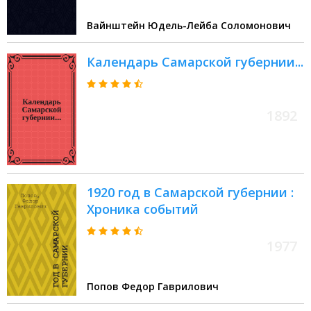
степ. д-ра мед. Ю.С. Вайнштейна
Вайнштейн Юдель-Лейба Соломонович
Календарь Самарской губернии...
1892
1920 год в Самарской губернии :
Хроника событий
1977
Попов Федор Гаврилович