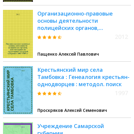
Организационно-правовые
основы деятельности
полицейских органов,
действовавших на территории
2012
Самарской губернии в 1865-1905
гг. : автореф. дис. на соиск. учен.
Пащенко Алексей Павлович
степ. к. ю. н. : специальность
12.00.01 <Теория и история права
Крестьянский мир села
и государства; история учений о
Тамбовка : Генеалогия крестьян-
праве и государстве>
однодворцев : методол. поиск
1997
Проскряков Алексей Семенович
Учреждение Самарской
губернии