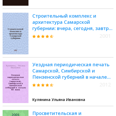
Строительный комплекс и
архитектура Самарской
губернии: вчера, сегодня, завтра
: Сб
2001
Уездная периодическая печать
Самарской, Симбирской и
Пензенской губерний в начале
XX века : автореф. дис. на соиск.
2012
учен. степ. к. ист. н. :
специальность 07.00.02
Кулянина Ульяна Ивановна
<Отечественная история>
Просветительская и