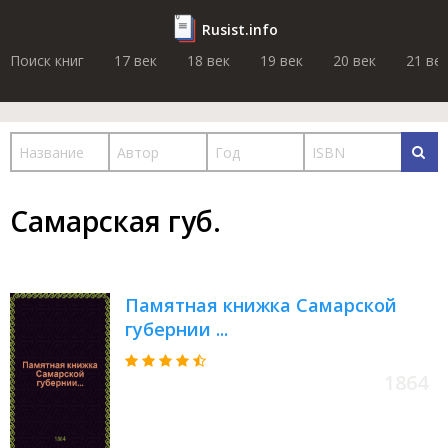
Rusist.info
Поиск книг
17 век
18 век
19 век
20 век
21 ве
Самарская губ.
Памятная книжка Самарской
губернии ...
1864