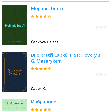
Moji milí bratři
1962
Čapková Helena
Dílo bratři Čapků. [15] : Hovory s T.
G. Masarykem
1969
Čapek K.
Избранное