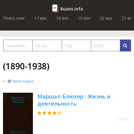
Rusist.info
Поиск книг
17 век
18 век
19 век
20 век
21 ве
(1890-1938)
Чапек Карел
Маршал Блюхер : Жизнь и
деятельность
1933