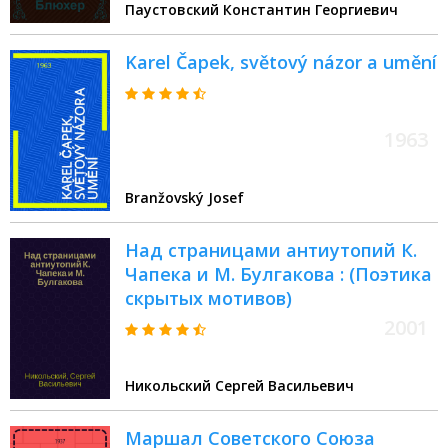
Паустовский Константин Георгиевич
Karel Čapek, světový názor a umění
1963
Branžovský Josef
Над страницами антиутопий К.
Чапека и М. Булгакова : (Поэтика
скрытых мотивов)
2001
Никольский Сергей Васильевич
Маршал Советского Союза