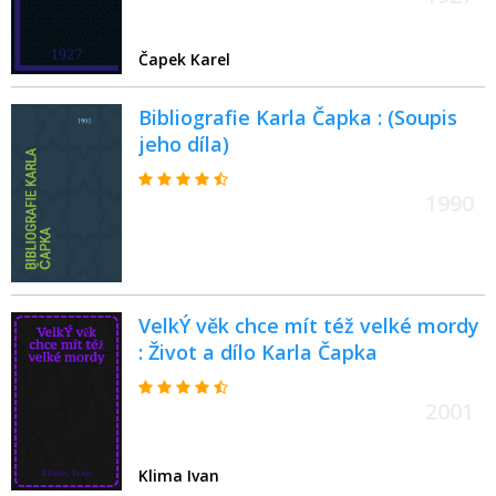
Čapek Karel
Bibliografie Karla Čapka : (Soupis
jeho díla)
1990
VelkÝ věk chce mít též velké mordy
: Život a dílo Karla Čapka
2001
Klima Ivan