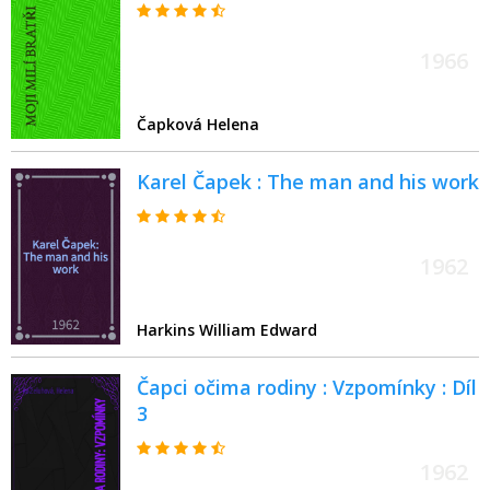
1966
Čapková Helena
Karel Čapek : The man and his work
1962
Harkins William Edward
Čapci očima rodiny : Vzpomínky : Díl
3
1962