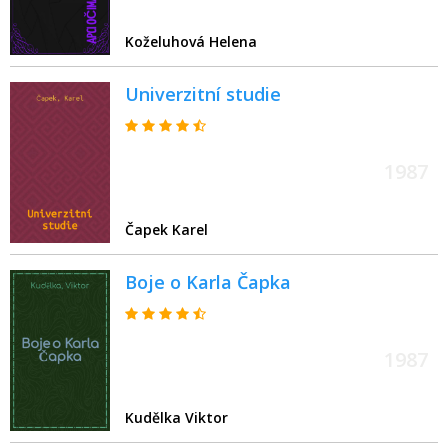
Koželuhová Helena
Univerzitní studie
1987
Čapek Karel
Boje o Karla Čapka
1987
Kudělka Viktor