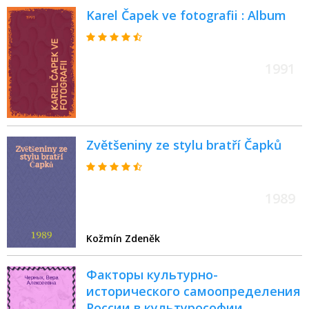
Karel Čapek ve fotografii : Album
1991
Zvětšeniny ze stylu bratří Čapků
1989
Kožmín Zdeněk
Факторы культурно-
исторического самоопределения
России в культурософии