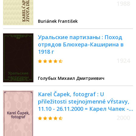
1988
Buriánek František
Уральские партизаны : Поход
отрядов Блюхера-Каширина в
1918 г
1924
Голубых Михаил Дмитриевич
Karel Čapek, fotograf : U
přiležitosti stejnojmenné vÝstavy,
11.10 - 26.11.2000 = Карел Чапек -
фотограф.
2000