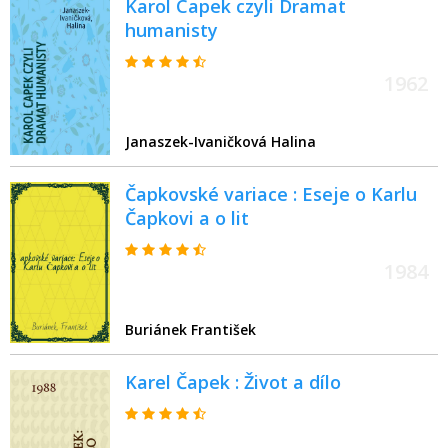
Karol Capek czyli Dramat
humanisty
1962
Janaszek-Ivaničková Halina
Čapkovské variace : Eseje o Karlu
Čapkovi a o lit
1984
Buriánek František
Karel Čapek : Život a dílo