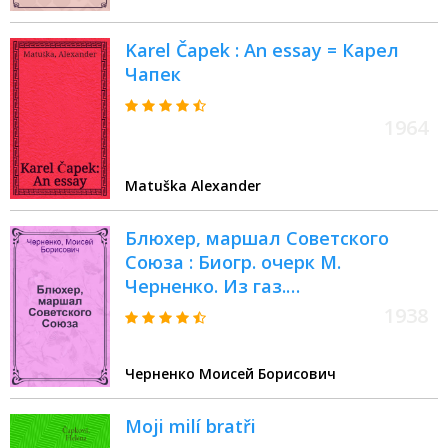
Karel Čapek : An essay = Карел
Чапек
1964
Matuška Alexander
Блюхер, маршал Советского
Союза : Биогр. очерк М.
Черненко. Из газ.
"Комсомольская правда"
1938
Черненко Моисей Борисович
Moji milí bratři