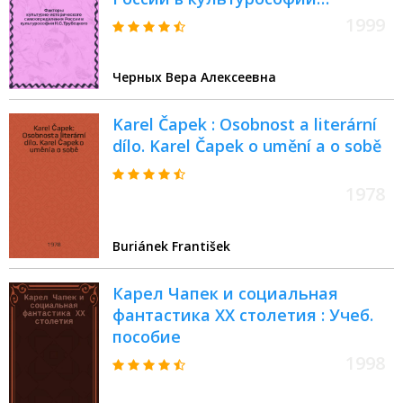
Н.С.Трубецкого : Автореф. дис. на
1999
соиск. учен. степ. к.культуролог.н.
: Спец. 24.00.02
Черных Вера Алексеевна
Karel Čapek : Osobnost a literární
dílo. Karel Čapek o umění a o sobě
1978
Buriánek František
Карел Чапек и социальная
фантастика ХХ столетия : Учеб.
пособие
1998