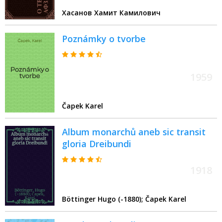
Хасанов Хамит Камилович
Poznámky o tvorbe
1959
Čapek Karel
Album monarchů aneb sic transit
gloria Dreibundi
1918
Böttinger Hugo (-1880); Čapek Karel