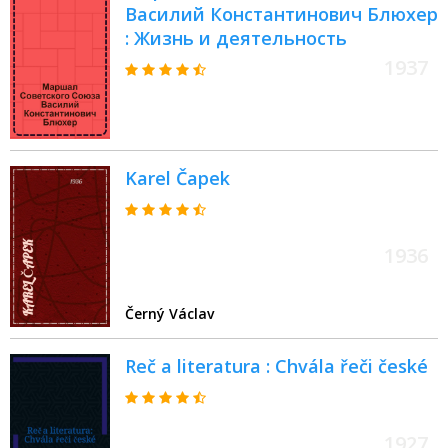
Василий Константинович Блюхер
: Жизнь и деятельность
1937
Karel Čapek
1936
Černý Václav
Reč a literatura : Chvála řeči české
1927