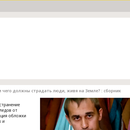
и чего должны страдать люди, живя на Земле? : сборник
устранение
ледов от
ация обложки
к и