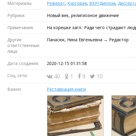
Материалы:
Реферат
,
Курсовая
,
ВКР/Диплом
,
Диссерт
Рубрики:
Новый век, религиозное движение
Примечания:
На корешке загл.: Ради чего страдают люд
Другие
Панасюк, Нина Евгеньевна → Редактор
ответственные
лица:
Дата создания:
2020-12-15 01:31:58
Соц. сети:
40
1
9
10
Важно
Реставрация книги