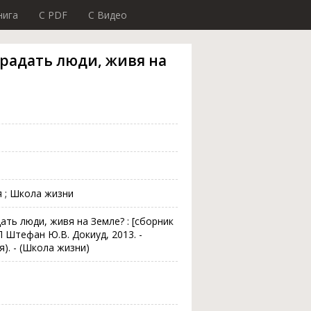
нига
C PDF
C Видео
традать люди, живя на
я ; Школа жизни
ать люди, живя на Земле? : [сборник
ИП Штефан Ю.В. Докиуд, 2013. -
). - (Школа жизни)