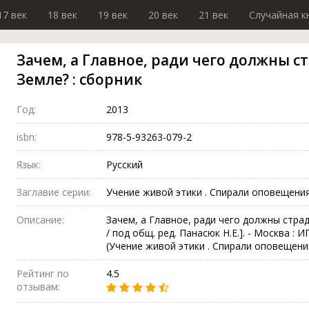
17 век
18 век
19 век
20 век
21 век
Случайная к
Зачем, а Главное, ради чего должны с
Земле? : сборник
Год:
2013
isbn:
978-5-93263-079-2
Язык:
Русский
Заглавие серии:
Учение живой этики . Спирали оповещени
Описание:
Зачем, а Главное, ради чего должны страд
/ под общ. ред. Панасюк Н.Е.]. - Москва : 
(Учение живой этики . Спирали оповещения
Рейтинг по
4.5
отзывам: