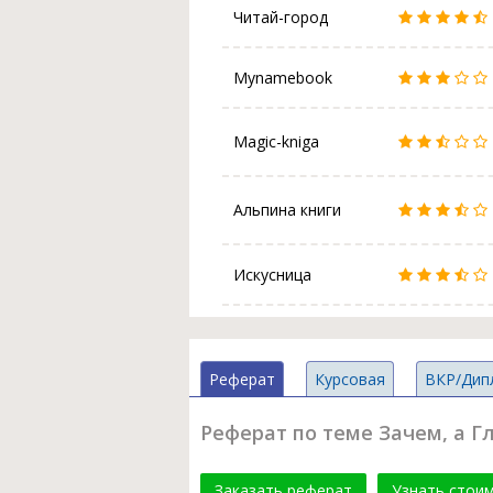
Читай-город
Mynamebook
Magic-kniga
Альпина книги
Искусница
Реферат
Курсовая
ВКР/Дип
Реферат по теме Зачем, а Г
Заказать реферат
Узнать стои