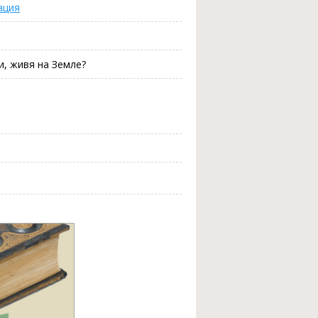
ация
и, живя на Земле?