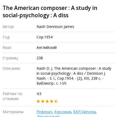
The American composer : A study in
social-psychology : A diss
Автор:
Nash Dennison James
Год:
Cop.1954
Язык:
Английский
Страниц:
238
Описание:
Nash D. J. The American composer : A study
in social-psychology : A diss / Dennison J.
Nash. - S. l., Cop.1954. - [2], XIII, 238 с. -
Библиогр.: с. I-VII
Рейтинг по
4.5
отзывам:
Материалы:
Реферат
,
Курсовая
,
ВКР/Диплом
,
Диссертация