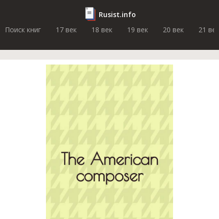
Rusist.info
Поиск книг
17 век
18 век
19 век
20 век
21 ве