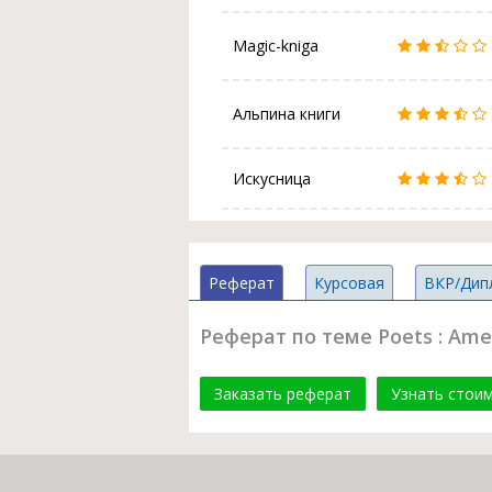
Magic-kniga
Альпина книги
Искусница
Реферат
Курсовая
ВКР/Дип
Реферат по теме Poets : Americ
Заказать реферат
Узнать стои