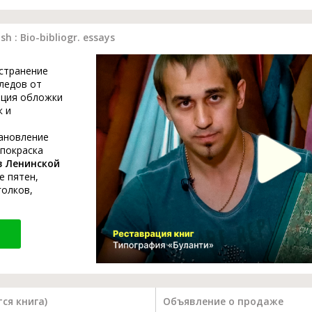
h : Bio-bibliogr. essays
устранение
ледов от
ация обложки
к и
тановление
 покраска
в Ленинской
е пятен,
голков,
ся книга)
Объявление о продаже