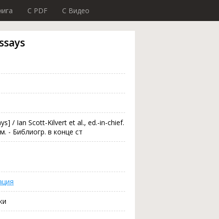
нига
C PDF
C Видео
essays
s] / Ian Scott-Kilvert et al., ed.-in-chief.
 см. - Библиогр. в конце ст
ация
ки