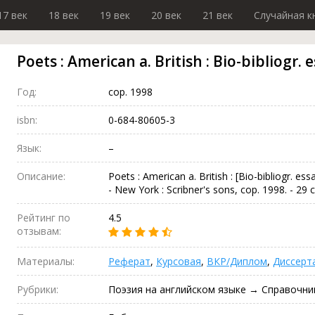
17 век
18 век
19 век
20 век
21 век
Случайная к
Poets : American a. British : Bio-bibliogr. 
Год:
cop. 1998
isbn:
0-684-80605-3
Язык:
–
Описание:
Poets : American a. British : [Bio-bibliogr. essay
- New York : Scribner's sons, cop. 1998. - 29
Рейтинг по
4.5
отзывам:
Материалы:
Реферат
,
Курсовая
,
ВКР/Диплом
,
Диссерт
Рубрики:
Поэзия на английском языке → Справочни