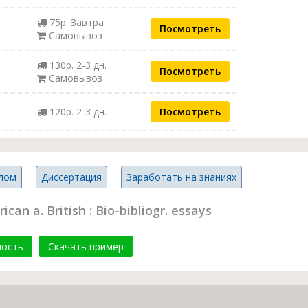
75р. Завтра
Посмотреть
Самовывоз
130р. 2-3 дн.
Посмотреть
Самовывоз
120р. 2-3 дн.
Посмотреть
лом
Диссертация
Заработать на знаниях
an a. British : Bio-bibliogr. essays
мость
Скачать пример