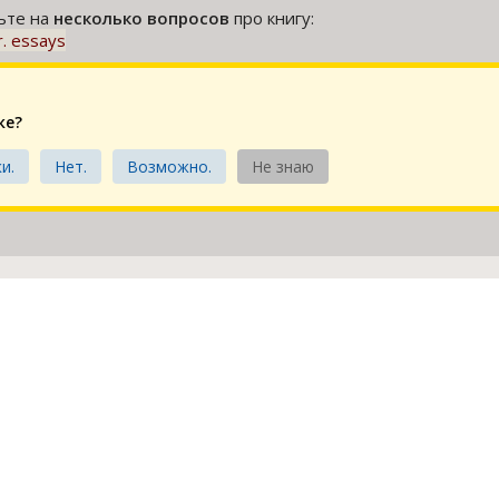
тьте на
несколько вопросов
про книгу:
gr. essays
ке?
и.
Нет.
Возможно.
Не знаю