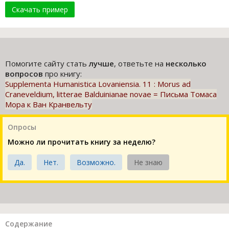
Скачать пример
Помогите сайту стать
лучше
, ответьте на
несколько
вопросов
про книгу:
Supplementa Humanistica Lovaniensia. 11 : Morus ad
Craneveldium, litterae Balduinianae novae = Письма Томаса
Мора к Ван Кранвельту
Опросы
Можно ли прочитать книгу за неделю?
Да.
Нет.
Возможно.
Не знаю
Содержание