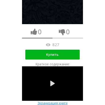
0
0
827
Купить
Краткое содержание:
Экранизация книги