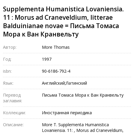
Supplementa Humanistica Lovaniensia.
11 : Morus ad Craneveldium, litterae
Balduinianae novae = Письма Томаса
Мора к Ван Кранвельту
Автор:
More Thomas
Год:
1997
isbn:
90-6186-792-4
Язык:
Английский;Латинский
Перевод
Письма Томаса Мора к Ван Кранвельту
заглавия:
Коллекции:
Иностранная периодика
Описание:
More T. Supplementa Humanistica
Lovaniensia. 11: , Morus ad Craneveldium,