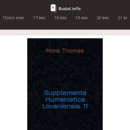
Rusist.info
Поиск книг
17 век
18 век
19 век
20 век
21 ве