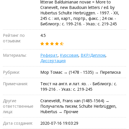
litterae Balduinianae novae = More to
Cranevelt, new Baudouin letters / ed. by
Hubertus Schulte Herbrüggen. - 1997. - XX,
245 c. : ил, карт., портр., факс. ; 24 см. -
Библиогр.: с. 199-216. - Указ.: с. 219-245
Рейтинг по
4.5
отзывам:
Материалы:
Реферат
,
Курсовая
,
ВКР/Диплом
,
Диссертация
Рубрики:
Мор Томас → (1478 - 1535) → Переписка
Примечания:
Текст на англ. и лат. яз. . - Библиогр.: с.
199-216 . - Указ.: с. 219-245
Другие
Craneveldt, Frans van (1485-1564) →
ответственные
Получатель писем; Schulte Herbrüggen,
лица:
Hubertus → Прочие
Дата создания:
2020-07-16 19:03:29