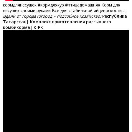
кормдлянесушек #кормдлякур #птицадомашняя Корм для
несушек своими руками Все для стабильной яйценоскости ...
Вдали от города (огород + подсобное хозяйство)
Республика
Татарстан| Комплекс приготовления рассыпного
комбикорма| К-РК