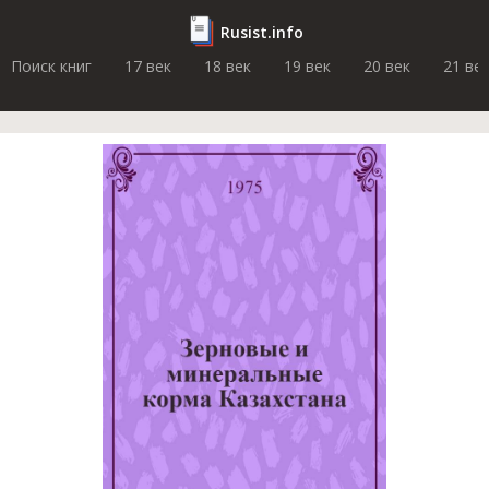
Rusist.info
Поиск книг
17 век
18 век
19 век
20 век
21 ве