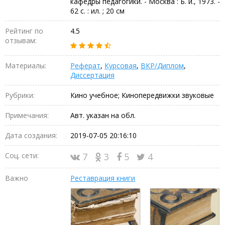
кафедры педагогики. - Москва : Б. и., 1973. -
62 с. : ил. ; 20 см
Рейтинг по
4.5
отзывам:
Материалы:
Реферат
,
Курсовая
,
ВКР/Диплом
,
Диссертация
Рубрики:
Кино учебное; Кинопередвижки звуковые
Примечания:
Авт. указан на обл.
Дата создания:
2019-07-05 20:16:10
Соц. сети:
7
3
5
4
Важно
Реставрация книги