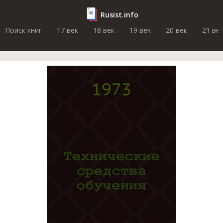
Rusist.info
Поиск книг
17 век
18 век
19 век
20 век
21 ве