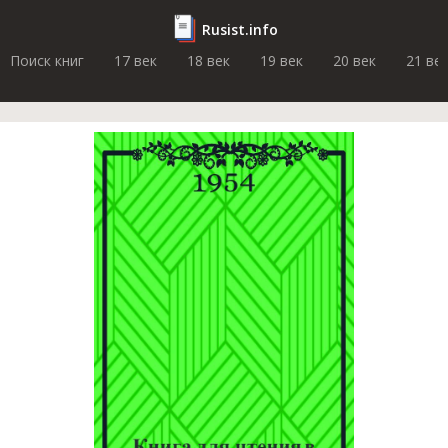
Rusist.info
Поиск книг
17 век
18 век
19 век
20 век
21 ве