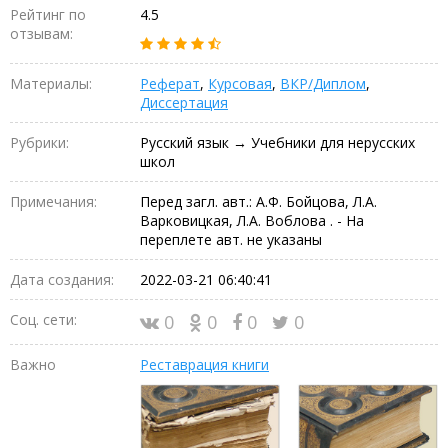
Рейтинг по
4.5
отзывам:
Материалы:
Реферат
,
Курсовая
,
ВКР/Диплом
,
Диссертация
Рубрики:
Русский язык → Учебники для нерусских
школ
Примечания:
Перед загл. авт.: А.Ф. Бойцова, Л.А.
Варковицкая, Л.А. Воблова . - На
переплете авт. не указаны
Дата создания:
2022-03-21 06:40:41
Соц. сети:
0
0
0
0
Важно
Реставрация книги