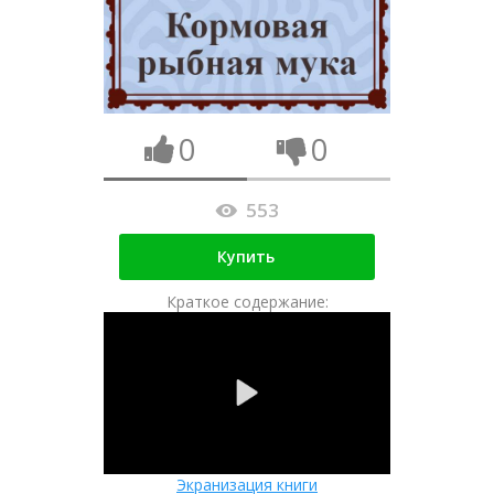
0
0
553
Купить
Краткое содержание:
Экранизация книги