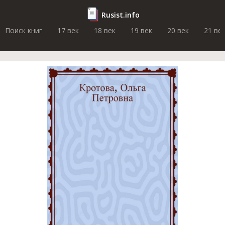
Rusist.info
Поиск книг
17 век
18 век
19 век
20 век
21 ве