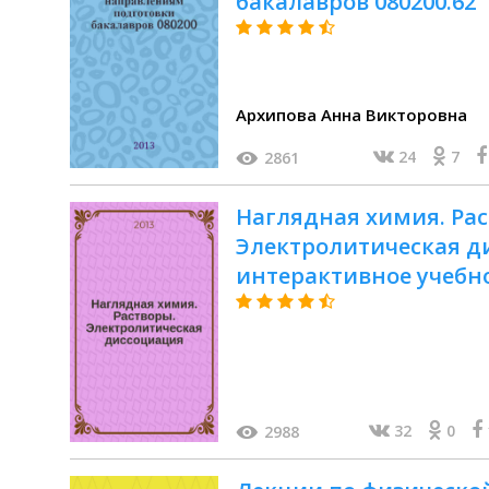
бакалавров 080200.62 
"Конструкторско-техн
машиностроительных п
- "Конструирование и
Архипова Анна Викторовна
средств", 200100.62 - 
230400.62 - "Информа
24
7
2861
технологии"
Наглядная химия. Рас
Электролитическая д
интерактивное учебн
32
0
2988