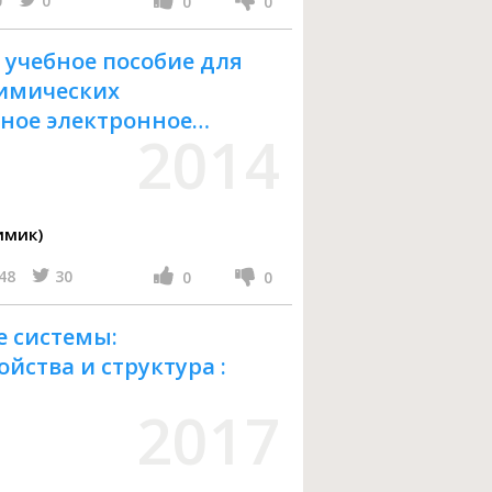
0
0
0
0
 учебное пособие для
химических
бное электронное
2014
анного распространения
имик)
48
30
0
0
 системы:
йства и структура :
2017