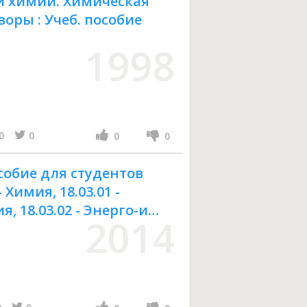
й химии. Химическая
оры : Учеб. пособие
1998
0
0
0
0
собие для студентов
 Химия, 18.03.01 -
, 18.03.02 - Энерго-и
2014
процессы в химической
мии и биотехнологии,
 безопасность, 20.03.01 -
ной и заочной форм