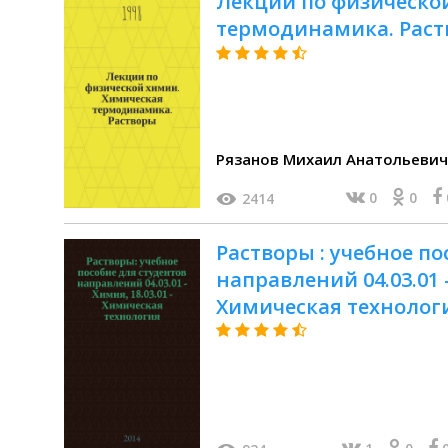
Лекции по физическо
термодинамика. Раств
Рязанов Михаил Анатольевич
0
0
2414
Растворы : учебное по
направлений 04.03.01 -
Химическая технология
ресурсосберегающие 
технологии, нефтехи
20.03.01 - Техносферная
Нефтегазовое дело оч
обучения