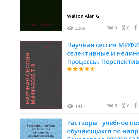
Walton Alan G.
0
0
2269
Научная сессия МИФИ-2
селективные и нелин
процессы. Перспекти
технологии. Физика,
разработка материал
растворов. Ультрадис
материалы
5
0
1411
Растворы : учебное по
обучающихся по напр