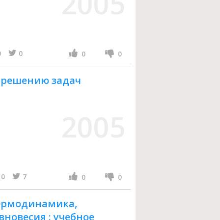
2005
0
0
0
0
о решению задач
2005
0
7
0
0
термодинамика,
вновесия : учебное