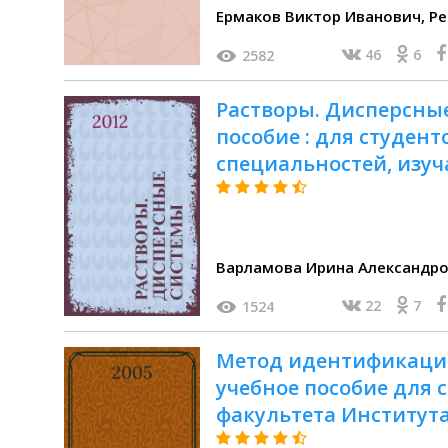
Ерма
46
6
2582
Растворы. Дисперсные
пособие : для студент
специальностей, из
"Химия", "Общая хими
химия"
Варламова Ирина Александровн
22
7
1524
Метод идентификации 
учебное пособие для 
факультета Институт
экологии