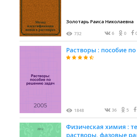
Золотарь Раиса Николаевна
6
0
732
Растворы : пособие п
36
5
1848
Физическая химия : 
растворы, фазовые ра