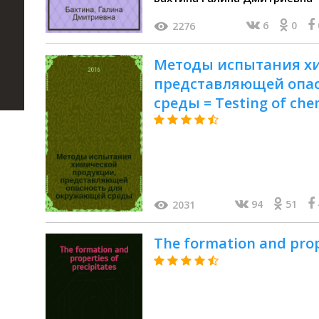
6
0
2276
Методы испытания х
представляющей опа
среды = Testing of che
hazard. Determination o
аlkalinity. Определен
щелочности : ГОСТ 337
94
51
2031
The formation and prop