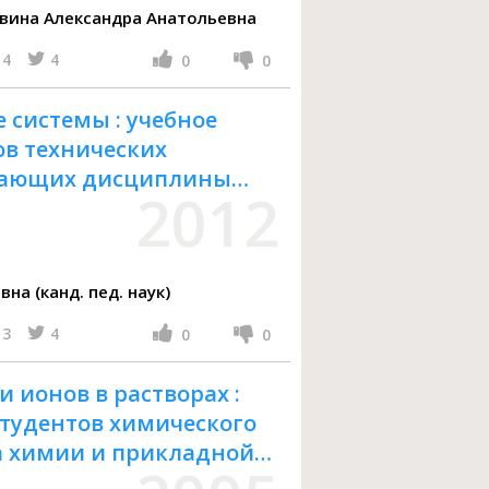
ков Виктор Иванович, Ревина Александра Анатольевна
4
4
0
0
 системы : учебное
ов технических
учающих дисциплины
2012
я" и "Неорганическая
а (канд. пед. наук)
3
4
0
0
ионов в растворах :
студентов химического
а химии и прикладной