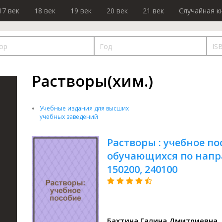
17 век
18 век
19 век
20 век
21 век
Случайная к
Растворы(хим.)
Учебные издания для высших
учебных заведений
Растворы : учебное по
обучающихся по напра
150200, 240100
Бахтина Галина Дмитриевна