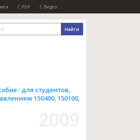
нига
C PDF
C Видео
Найти
собие : для студентов,
влениям 150400, 150100,
2009