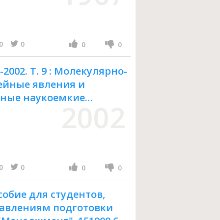
0
0
0
0
002. Т. 9 : Молекулярно-
ейные явления и
вные наукоемкие
2002
 химия и компьютерная
ов. Физическая химия
персные (нано-)
0
0
0
0
собие для студентов,
авлениям подготовки