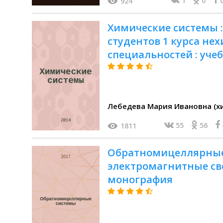
1
0
924
Химические системы :
студентов 1 курса не
специальностей : уче
издание комбиниров
Лебедева Мария Ивановна (х
55
56
1811
Обратномицеллярные
электромагнитные сво
монография