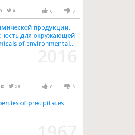
0
0
0
0
имической продукции,
сность для окружающей
micals of environmental
2016
f pH, аcidity and
ие рН, кислотности и
76-2016
40
39
0
0
erties of precipitates
1967