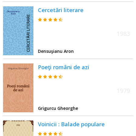
Cercetări literare
1983
Densuşianu Aron
Poeţi români de azi
1979
Grigurcu Gheorghe
Voinicii : Balade populare