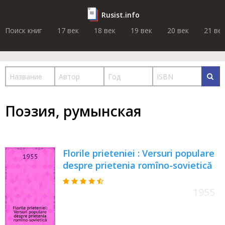
Rusist.info
Поиск книг
17 век
18 век
19 век
20 век
21 ве
Поэзия, румынская
Florile prieteniei : Versuri populare
despre prietenia romîno-sovietică
1955