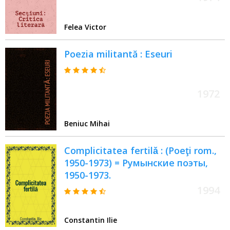
Felea Victor
Poezia militantă : Eseuri
1972
Beniuc Mihai
Complicitatea fertilǎ : (Poeţi rom.,
1950-1973) = Румынские поэты,
1950-1973.
1994
Constantin Ilie