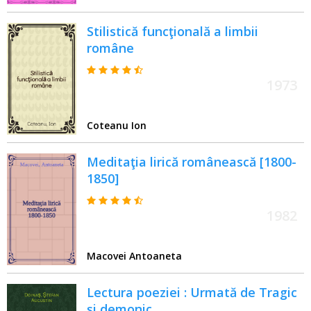
Stilistică funcţională a limbii
române
1973
Coteanu Ion
Meditaţia lirică românească [1800-
1850]
1982
Macovei Antoaneta
Lectura poeziei : Urmată de Tragic
şi demonic