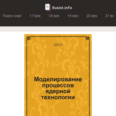
Rusist.info
Поиск книг
17 век
18 век
19 век
20 век
21 ве