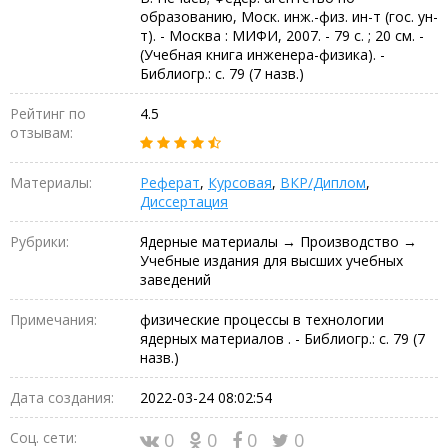
образованию, Моск. инж.-физ. ин-т (гос. ун-
т). - Москва : МИФИ, 2007. - 79 с. ; 20 см. -
(Учебная книга инженера-физика). -
Библиогр.: с. 79 (7 назв.)
Рейтинг по
4.5
отзывам:
Материалы:
Реферат
,
Курсовая
,
ВКР/Диплом
,
Диссертация
Рубрики:
Ядерные материалы → Производство →
Учебные издания для высших учебных
заведений
Примечания:
физические процессы в технологии
ядерных материалов . - Библиогр.: с. 79 (7
назв.)
Дата создания:
2022-03-24 08:02:54
Соц. сети:
0
0
0
0